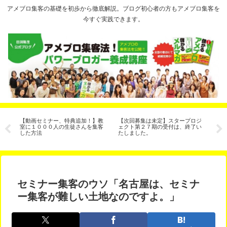
アメブロ集客の基礎を初歩から徹底解説。ブログ初心者の方もアメブロ集客を
今すぐ実践できます。
ヶ
【動画セミナー、特典追加！】教
【次回募集は未定】スタープロジ
人
な
室に１０００人の生徒さんを集客
ェクト第２７期の受付は、終了い
さ
した方法
たしました。
の
セミナー集客のウソ「名古屋は、セミナ
ー集客が難しい土地なのですよ。」