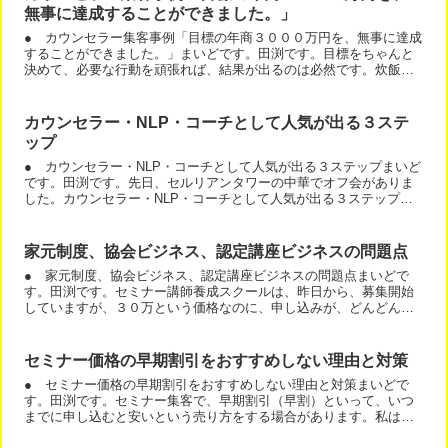
無事に達成することができました。」
● カウンセラー集客事例「目標の年商３０００万円を、無事に達成
することができました。」まいどです。田渕です。目標をちゃんと
決めて、必要な行動を頑張れば、結果が出るのは必然です。炊飯器
にお米と水を入れて、ボタンを押せば、ご飯が炊けるのと同じで...
カウンセラー・NLP・コーチとして人気が出る３ステ
ップ
● カウンセラー・NLP・コーチとして人気が出る３ステップまいど
です。田渕です。先日、セルリアンタワーの中華でオフ会がありま
した。カウンセラー・NLP・コーチとして人気が出る３ステップに
ついて、お話しましたので、参考にして下さいね。では、行...
家元制度、協会ビジネス、認定講座ビジネスの問題点
● 家元制度、協会ビジネス、認定講座ビジネスの問題点まいどで
す。田渕です。セミナー講師養成スクールは、昨日から、募集開始
していますが、３０万という価格なのに、申し込みが、どんどん来
ています。そして、メンバーさんが濃いです。活躍している人が
多...
セミナー価格の早期割引をおすすめしない理由と対策
● セミナー価格の早期割引をおすすめしない理由と対策まいどで
す。田渕です。セミナー集客で、早期割引（早割）といって、いつ
までに申し込むと安いという売り方をする場合があります。私は、
この方法をおすすめしていません。単純に割引期間が終わると、