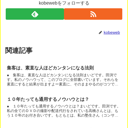
kobewebをフォローする
kobeweb
関連記事
集客は、素直な人ほどカンタンになる法則
● 集客は、素直な人ほどカンタンになる法則まいどです。田渕で
す。私のノウハウって、このブログに全部書いています。それらを
素直にすると結果が出ますよー素直に、そのままやるのがコツで、
勝手に変更しないことです。＾＾例えば・ニックネームには、お
名...
１０年たっても通用するノウハウとは？
● １０年たっても通用するノウハウとは？まいどです。田渕です。
私の全てのＤＶＤの撮影や配送代行をされている高橋さんとは、も
う１０年のお付き合いです。もともとは、私の塾生さん（コンサル
メンバーさんみたいなもの）だったのです。１０年前から私のノ...