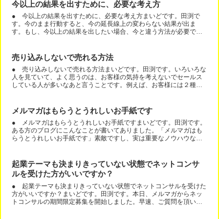
今以上の結果を出すために、必要な考え方
● 今以上の結果を出すために、必要な考え方まいどです。田渕で
す。今のまま行動すると、今の延長線上の変わらない結果が出ま
す。もし、今以上の結果を出したい場合、今と違う方法が必要で
す。もう１つ、今と同じ考え方をしていると、今と同じような結果
が出...
売り込みしないで売れる方法
● 売り込みしないで売れる方法まいどです。田渕です。いろいろな
人を見ていて、よく思うのは、お客様の気持を考えないでセールス
している人が多いなあと言うことです。例えば、お客様には２種類
あります。・今すぐ客今すぐ欲しい。今すぐ買いたい人。こうい...
メルマガはもらうとうれしいお手紙です
● メルマガはもらうとうれしいお手紙ですまいどです。田渕です。
ある方のブログにこんなことが書いてありました。「メルマガはも
らうとうれしいお手紙です」素敵ですし、実は重要なノウハウなの
です。メルマガってＤＭではないんです。宣伝するけど宣伝じゃ...
起業テーマも決まりきっていない状態でネットコンサ
ルを受けた方がいいですか？
● 起業テーマも決まりきっていない状態でネットコンサルを受けた
方がいいですか？まいどです。田渕です。本日、メルマガからネッ
トコンサルの期間限定募集を開始しました。早速、ご質問を頂いて
おります。「起業テーマも決まりきっていない状態でネットコン...