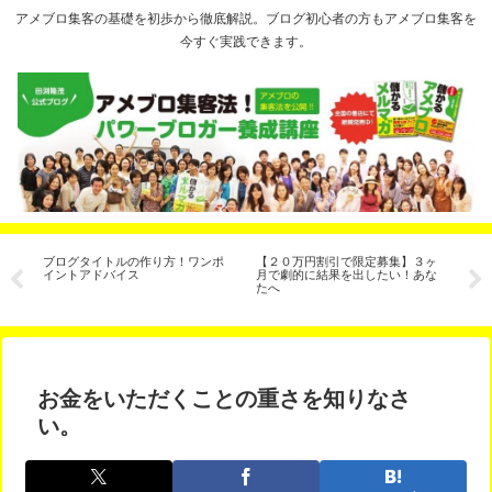
アメブロ集客の基礎を初歩から徹底解説。ブログ初心者の方もアメブロ集客を
今すぐ実践できます。
ジ
ブログタイトルの作り方！ワンポ
【２０万円割引で限定募集】３ヶ
イ
い
イントアドバイス
月で劇的に結果を出したい！あな
解
たへ
年
お金をいただくことの重さを知りなさ
い。