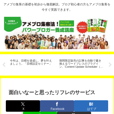
アメブロ集客の基礎を初歩から徹底解説。ブログ初心者の方もアメブロ集客を
今すぐ実践できます。
今年は、目標を達成し、夢を叶え
期間限定販売の記事を自動で書き
ア
ましょう。「目標設定セミナー」
換えるワードプレスのプラグイ
手
ン、Content Update Scheduler（コ
説
ンテンツ予約更新）
面白いなーと思ったリフレのサービス
X
Facebook
はてブ