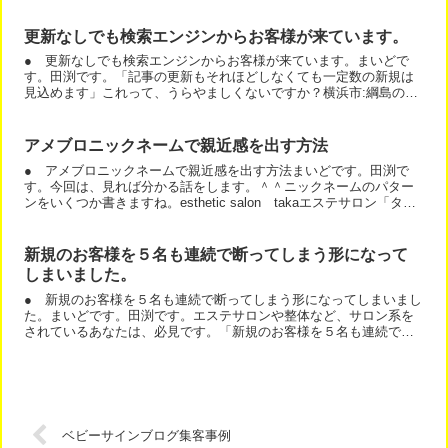
更新なしでも検索エンジンからお客様が来ています。
● 更新なしでも検索エンジンからお客様が来ています。まいどで
す。田渕です。「記事の更新もそれほどしなくても一定数の新規は
見込めます」これって、うらやましくないですか？横浜市:綱島の加
圧トレーニング:骨盤の歪みを整え体を引き締める新村さんのブ...
アメブロニックネームで親近感を出す方法
● アメブロニックネームで親近感を出す方法まいどです。田渕で
す。今回は、見れば分かる話をします。＾＾ニックネームのパター
ンをいくつか書きますね。esthetic salon takaエステサロン「タ
カ」エステサロン「タカ」田渕隆茂どれがいい...
新規のお客様を５名も連続で断ってしまう形になって
しまいました。
● 新規のお客様を５名も連続で断ってしまう形になってしまいまし
た。まいどです。田渕です。エステサロンや整体など、サロン系を
されているあなたは、必見です。「新規のお客様を５名も連続で断
ってしまう形になってしまいました。」って、言ってみたくない...
ベビーサインブログ集客事例