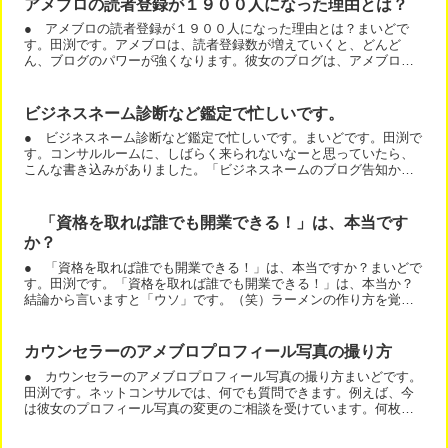
アメブロの読者登録が１９００人になった理由とは？
● アメブロの読者登録が１９００人になった理由とは？まいどで
す。田渕です。アメブロは、読者登録数が増えていくと、どんど
ん、ブログのパワーが強くなります。彼女のブログは、アメブロ読
者数１９００人になっています。その結果、どうなっているのか？
現...
ビジネスネーム診断など鑑定で忙しいです。
● ビジネスネーム診断など鑑定で忙しいです。まいどです。田渕で
す。コンサルルームに、しばらく来られないなーと思っていたら、
こんな書き込みがありました。「ビジネスネームのブログ告知か
ら、依頼が何件か同時期にいただいて、鑑定書をつくったりセッ
シ...
「資格を取れば誰でも開業できる！」は、本当です
か？
● 「資格を取れば誰でも開業できる！」は、本当ですか？まいどで
す。田渕です。「資格を取れば誰でも開業できる！」は、本当か？
結論から言いますと「ウソ」です。（笑）ラーメンの作り方を覚え
れば、繁盛店ができるか？の問いと同じですね。ウソというより...
カウンセラーのアメブロプロフィール写真の撮り方
● カウンセラーのアメブロプロフィール写真の撮り方まいどです。
田渕です。ネットコンサルでは、何でも質問できます。例えば、今
は彼女のプロフィール写真の変更のご相談を受けています。何枚か
とって頂いて、どれが良いのか？というアドバイスをしているの...