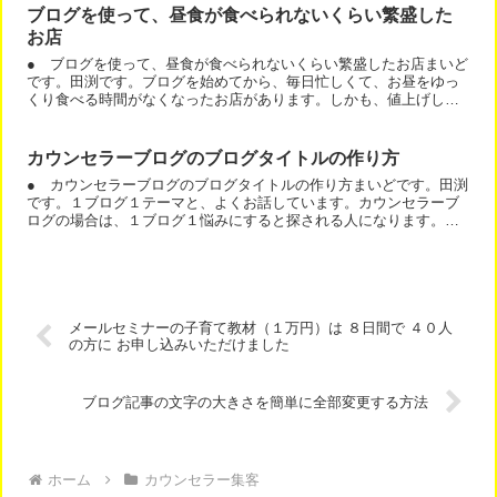
ブログを使って、昼食が食べられないくらい繁盛した
お店
● ブログを使って、昼食が食べられないくらい繁盛したお店まいど
です。田渕です。ブログを始めてから、毎日忙しくて、お昼をゆっ
くり食べる時間がなくなったお店があります。しかも、値上げして
も値上げしても、お客様は増え続けています。相変わらず、忙し...
カウンセラーブログのブログタイトルの作り方
● カウンセラーブログのブログタイトルの作り方まいどです。田渕
です。１ブログ１テーマと、よくお話しています。カウンセラーブ
ログの場合は、１ブログ１悩みにすると探される人になります。例
えば、彼女のブログは、何に悩んでいる人を助けるか？明確です...
メールセミナーの子育て教材（１万円）は ８日間で ４０人
の方に お申し込みいただけました
ブログ記事の文字の大きさを簡単に全部変更する方法
ホーム
カウンセラー集客