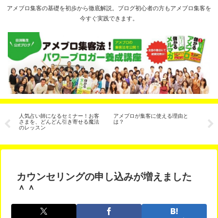
アメブロ集客の基礎を初歩から徹底解説。ブログ初心者の方もアメブロ集客を
今すぐ実践できます。
教
人気占い師になるセミナー！お客
アメブロが集客に使える理由と
記
客
さまを、どんどん引き寄せる魔法
は？
のレッスン
カウンセリングの申し込みが増えました
＾＾