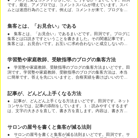
です。最近、アメブロでは、コメントスパムが増えています。スパ
ムとは迷惑行為のことです。例えば、コメントが来て、ブログを見
たら、「ネットビジネスで月収１００万目指すブログ」「よくわ...
集客とは、「お見合い」である
● 集客とは、「お見合い」であるまいどです。田渕です。ブログに
集客とは口説きですということを書きました。その関連記事です。
集客とは、お見合いです。お互いに求め合わないと成立しないので
す。これに注意しないといけないのは、セミナー講師、コンサル...
学習塾や家庭教師、受験指導のブログの集客方法
● 学習塾や家庭教師、受験指導のブログの集客方法まいどです。田
渕です。学習塾や家庭教師、受験指導のブログの集客方法は、本当
に簡単です。答えを先にいいますと、合格実績を書けばいいので
す。群馬大学医学部推薦入試で合格いたしました。こういう記事
が...
記事が、どんどん上手くなる方法
● 記事が、どんどん上手くなる方法まいどです。田渕です。ネット
コンサルでは、記事の添削をしています。１：読みやすくするまず
は、文字の大きさを直して、書き方を直します。内容は、書き方を
覚えた後でいいのです。２：内容の順番を考える価格や申し込み...
サロンの屋号を書くと集客が減る法則
● サロンの屋号を書くと集客が減る法則まいどです。田渕です。サ