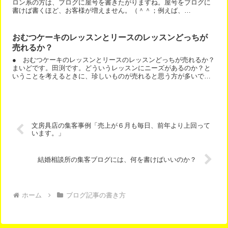
ロン系の方は、ブログに屋号を書きたがりますね。屋号をブログに
書けば書くほど、お客様が増えません。（＾＾；例えば、
「healing salon etoileの田渕です。」と書いて、...
おむつケーキのレッスンとリースのレッスンどっちが
売れるか？
● おむつケーキのレッスンとリースのレッスンどっちが売れるか？
まいどです。田渕です。どういうレッスンにニーズがあるのか？と
いうことを考えるときに、珍しいものが売れると思う方が多いで
す。では、おむつケーキのレッスンとリースのレッスンどっちが
売...
文房具店の集客事例「売上が６月も毎日、前年より上回って
います。」
結婚相談所の集客ブログには、何を書けばいいのか？
ホーム
ブログ記事の書き方