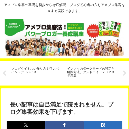
アメブロ集客の基礎を初歩から徹底解説。ブログ初心者の方もアメブロ集客を
今すぐ実践できます。
VD
ブログタイトルの作り方！ワンポ
インスタのダークモードの設定と
ア
イントアドバイス
解除方法、アンドロイド２０２３
は
年度版
長い記事は自己満足で読まれません。ブ
ログ集客効果を下げます。