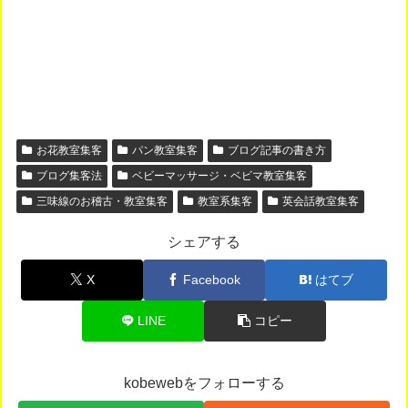
お花教室集客
パン教室集客
ブログ記事の書き方
ブログ集客法
ベビーマッサージ・ベビマ教室集客
三味線のお稽古・教室集客
教室系集客
英会話教室集客
シェアする
X
Facebook
はてブ
LINE
コピー
kobewebをフォローする