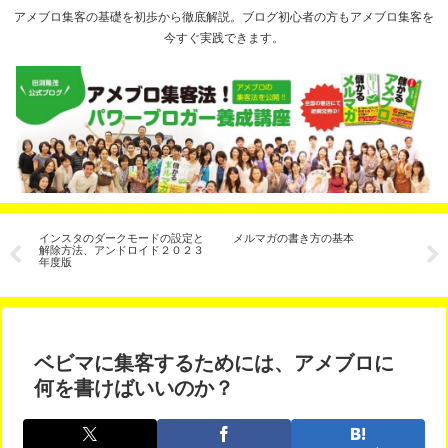
アメブロ集客の基礎を初歩から徹底解説。ブログ初心者の方もアメブロ集客を
今すぐ実践できます。
VD
インスタのダークモードの設定と
メルマガの書き方の基本
期
解除方法、アンドロイド２０２３
換
年度版
ン、C
ン
ベビマに集客するためには、アメブロに
何を書けばいいのか？