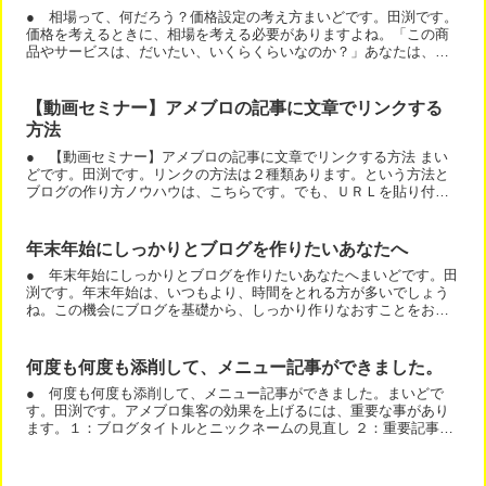
● 相場って、何だろう？価格設定の考え方まいどです。田渕です。
価格を考えるときに、相場を考える必要がありますよね。「この商
品やサービスは、だいたい、いくらくらいなのか？」あなたは、ア
イスコーヒーの相場は、いくらだと思いますか？いくつか価格を...
【動画セミナー】アメブロの記事に文章でリンクする
方法
● 【動画セミナー】アメブロの記事に文章でリンクする方法 まい
どです。田渕です。リンクの方法は２種類あります。という方法と
ブログの作り方ノウハウは、こちらです。でも、ＵＲＬを貼り付け
るリンクは、使わない方がいいです。ブログの作り方ノウハウは...
年末年始にしっかりとブログを作りたいあなたへ
● 年末年始にしっかりとブログを作りたいあなたへまいどです。田
渕です。年末年始は、いつもより、時間をとれる方が多いでしょう
ね。この機会にブログを基礎から、しっかり作りなおすことをおす
すめします。まずは、このメルマガのノウハウです。次は、本「...
何度も何度も添削して、メニュー記事ができました。
● 何度も何度も添削して、メニュー記事ができました。まいどで
す。田渕です。アメブロ集客の効果を上げるには、重要な事があり
ます。１：ブログタイトルとニックネームの見直し ２：重要記事の
見直し今回は、重要記事の中で１番重要なメニュー記事について...