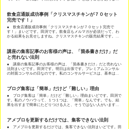
す。それは．．．筋肉や骨の写真や模型の写真を見せまくること
で...
飲食店通販成功事例「クリスマスチキンが７０セット
完売です！」
● 飲食店通販成功事例「クリスマスチキンが７０セット完売で
す！」まいどです。田渕です。飲食店もメルマガが必須だって、わ
かる結果をお見せしますね。クリスマスチキンの販売結果です。店
舗売に加えて、メルマガとブログで通信販売をした集客結果です。
あ...
講座の集客記事のお客様の声は、「箇条書きだけ」だ
と売れない法則
● 講座の集客記事のお客様の声は、「箇条書きだけ」だと売れない
法則まいどです。田渕です。明日は出張です。プレミアムコンサル
の対面コンサルの日なのです。私のコンサルサービスは、基本は会
員制サイトであるコンサルルームで行なっています。しかし、プ...
ブログ集客は「簡単」だけど「難しい」理由
● ブログ集客は「簡単」だけど「難しい」理由まいどです。田渕で
す。私のノウハウって、１つ１つは、「簡単」なんです。でも、結
果を出すまで簡単にたどりつける人と、そうではない人がいます。
１つ１つは、簡単でも、最低限必要なパーツが全部そろわないと...
アメブロを更新するだけでは、集客できない法則
● アメブロを更新するだけでは、集客できない法則まいどです。田