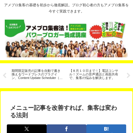
アメブロ集客の基礎を初歩から徹底解説。ブログ初心者の方もアメブロ集客を
今すぐ実践できます。
客
期間限定販売の記事を自動で書き
【８月１０日まで！】電話コンサ
ア
法
換えるワードプレスのプラグイ
ル！ズームの音声通話と画面共有
は
ン、Content Update Scheduler（コ
で、集客の悩みを解決します。
ンテンツ予約更新）
メニュー記事を改善すれば、集客は変わ
る法則