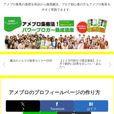
アメブロ集客の基礎を初歩から徹底解説。ブログ初心者の方もアメブロ集客を
今すぐ実践できます。
と
魔法のメルマガ集客セミナーDVD
【２０万円割引で限定募集】３ヶ
ア
３
月で劇的に結果を出したい！あな
手
たへ
説
アメブロのプロフィールページの作り方
X
Facebook
はてブ