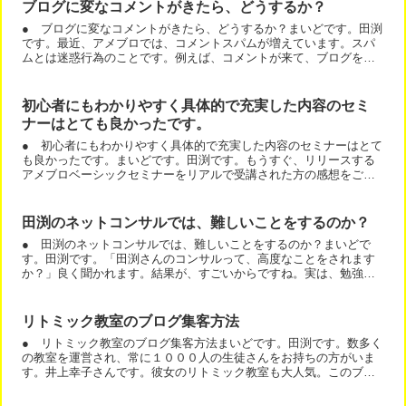
ブログに変なコメントがきたら、どうするか？
● ブログに変なコメントがきたら、どうするか？まいどです。田渕
です。最近、アメブロでは、コメントスパムが増えています。スパ
ムとは迷惑行為のことです。例えば、コメントが来て、ブログを見
たら、「ネットビジネスで月収１００万目指すブログ」「よくわ...
初心者にもわかりやすく具体的で充実した内容のセミ
ナーはとても良かったです。
● 初心者にもわかりやすく具体的で充実した内容のセミナーはとて
も良かったです。まいどです。田渕です。もうすぐ、リリースする
アメブロベーシックセミナーをリアルで受講された方の感想をご紹
介します。田渕様お疲れ様でした。初心者にもわかりやすく具体...
田渕のネットコンサルでは、難しいことをするのか？
● 田渕のネットコンサルでは、難しいことをするのか？まいどで
す。田渕です。「田渕さんのコンサルって、高度なことをされます
か？」良く聞かれます。結果が、すごいからですね。実は、勉強し
ている人ほど、驚かれます。そんなんで、売れてしまうの？っ
て。...
リトミック教室のブログ集客方法
● リトミック教室のブログ集客方法まいどです。田渕です。数多く
の教室を運営され、常に１０００人の生徒さんをお持ちの方がいま
す。井上幸子さんです。彼女のリトミック教室も大人気。このブロ
グで集客しています。リトミック教室の集客は、リトミックとは...