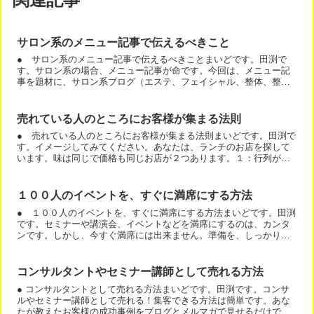
サロン系のメニュー記事で伝えるべきこと
● サロン系のメニュー記事で伝えるべきことまいどです。田渕で
す。サロン系の場合、メニュー記事が命です。今回は、メニュー記
事を題材に、サロン系ブログ（エステ、フェイシャル、整体、整骨
院、リンパマッサージ、中国足裏などなど）のブログ記事の書き
方...
売れている人のところにお客様が集まる法則
● 売れている人のところにお客様が集まる法則まいどです。田渕で
す。イメージしてみてください。あなたは、ランチのお店を探して
います。味は同じで価格も同じお店が２つあります。１：行列がで
きているお店 ２：行列ができていないお店どっちが美味しそう...
１００人のイベントを、すぐに満席にする方法
● １００人のイベントを、すぐに満席にする方法まいどです。田渕
です。セミナーや講演会、イベントなどを満席にするのは、カンタ
ンです。しかし、今すぐ満席には出来ません。準備を、しっかりす
るのです。今、こちらのイベントが事前案内で７０名ほど集まっ...
コンサルタントやセミナー講師として売れる方法
● コンサルタントとして売れる方法まいどです。田渕です。コンサ
ルやセミナー講師として売れる！集客できる方法は簡単です。あな
たが教えたお客様の成功事例をブログとメルマガで見せるだけで