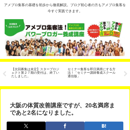
アメブロ集客の基礎を初歩から徹底解説。ブログ初心者の方もアメブロ集客を
今すぐ実践できます。
サ
【次回募集は未定】スタープロジ
セミナー集客を即日満席にする方
今
有
ェクト第２７期の受付は、終了い
法！「セミナー講師養成スクール
ま
たしました。
通信版」
大阪の体質改善講座ですが、20名満席ま
であと2名になりました。