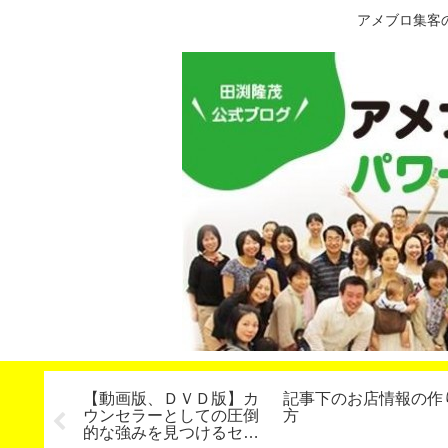
アメブロ集客
ーになる
【動画版、ＤＶＤ版】カ
記事下のお店情報の作
ット対談
ウンセラーとしての圧倒
方
的な強みを見つけるセミ