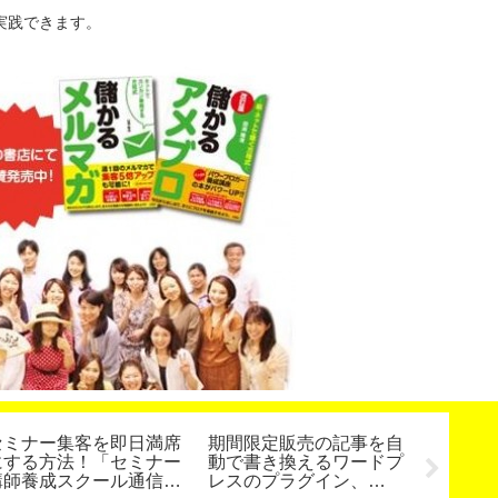
実践できます。
セミナー集客を即日満席
期間限定販売の記事を自
アクセ
にする方法！「セミナー
動で書き換えるワードプ
タイト
講師養成スクール通信
レスのプラグイン、
グ記事