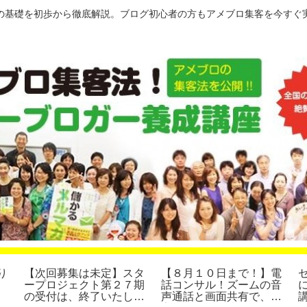
の基礎を初歩から徹底解説。ブログ初心者の方もアメブロ集客を今すぐ
り
【次回募集は未定】スタ
【８月１０日まで！】電
ープロジェクト第２７期
話コンサル！ズームの音
の受付は、終了いたしま
声通話と画面共有で、集