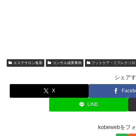
エステサロン集客
コンサル成果事例
フットケア・リフレクソロ
シェア
X
Faceb
LINE
kobewebを