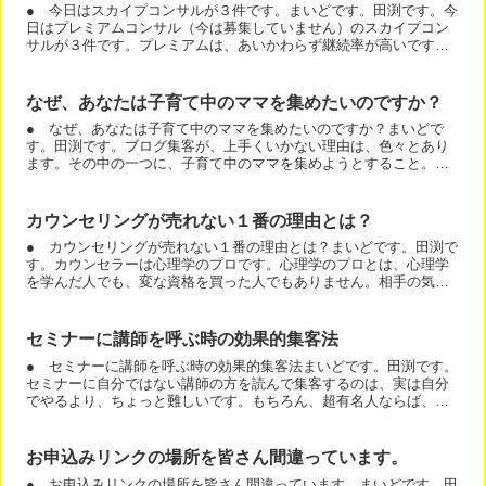
● 今日はスカイプコンサルが３件です。まいどです。田渕です。今
日はプレミアムコンサル（今は募集していません）のスカイプコン
サルが３件です。プレミアムは、あいかわらず継続率が高いです。
私のサービスの中で１番高いのですが、１番継続率が高いサービ...
なぜ、あなたは子育て中のママを集めたいのですか？
● なぜ、あなたは子育て中のママを集めたいのですか？まいどで
す。田渕です。ブログ集客が、上手くいかない理由は、色々とあり
ます。その中の一つに、子育て中のママを集めようとすること。が
あります。子育て中の女性は、お子様が小さければ小さいほ
ど、・...
カウンセリングが売れない１番の理由とは？
● カウンセリングが売れない１番の理由とは？まいどです。田渕で
す。カウンセラーは心理学のプロです。心理学のプロとは、心理学
を学んだ人でも、変な資格を買った人でもありません。相手の気持
ちがわかる人です。カウンセリングに集客するには、悩んでいる...
セミナーに講師を呼ぶ時の効果的集客法
● セミナーに講師を呼ぶ時の効果的集客法まいどです。田渕です。
セミナーに自分ではない講師の方を読んで集客するのは、実は自分
でやるより、ちょっと難しいです。もちろん、超有名人ならば、簡
単。名前を出しただけで会いたい外部講師なら、名前を出せば集...
お申込みリンクの場所を皆さん間違っています。
● お申込みリンクの場所を皆さん間違っています。まいどです。田