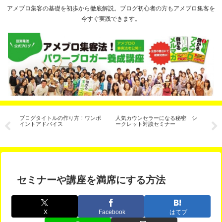
アメブロ集客の基礎を初歩から徹底解説。ブログ初心者の方もアメブロ集客を
今すぐ実践できます。
教
ブログタイトルの作り方！ワンポ
人気カウンセラーになる秘密 シ
【
客
イントアドバイス
ークレット対談セミナー
ェ
た
セミナーや講座を満席にする方法
X
Facebook
はてブ