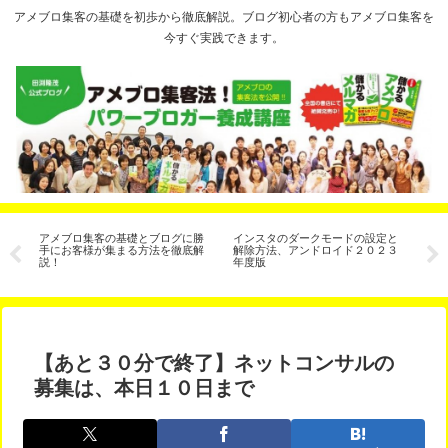
アメブロ集客の基礎を初歩から徹底解説。ブログ初心者の方もアメブロ集客を
今すぐ実践できます。
教
アメブロ集客の基礎とブログに勝
インスタのダークモードの設定と
【
客
手にお客様が集まる方法を徹底解
解除方法、アンドロイド２０２３
ー
説！
年度版
る
【あと３０分で終了】ネットコンサルの
募集は、本日１０日まで