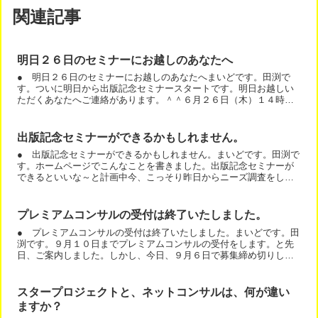
関連記事
明日２６日のセミナーにお越しのあなたへ
● 明日２６日のセミナーにお越しのあなたへまいどです。田渕で
す。ついに明日から出版記念セミナースタートです。明日お越しい
ただくあなたへご連絡があります。＾＾６月２６日（木）１４時３
０分から、１７時３０分という日程ですが、１時間前くらいに私
は...
出版記念セミナーができるかもしれません。
● 出版記念セミナーができるかもしれません。まいどです。田渕で
す。ホームページでこんなことを書きました。出版記念セミナーが
できるといいな～と計画中今、こっそり昨日からニーズ調査をして
います。昨日時点の第一段階のアンケート結果は．．．価格は、...
プレミアムコンサルの受付は終了いたしました。
● プレミアムコンサルの受付は終了いたしました。まいどです。田
渕です。９月１０日までプレミアムコンサルの受付をします。と先
日、ご案内しました。しかし、今日、９月６日で募集締め切りしま
した。理由は簡単で、そろそろ、キャパ的にも、いっぱいになっ...
スタープロジェクトと、ネットコンサルは、何が違い
ますか？