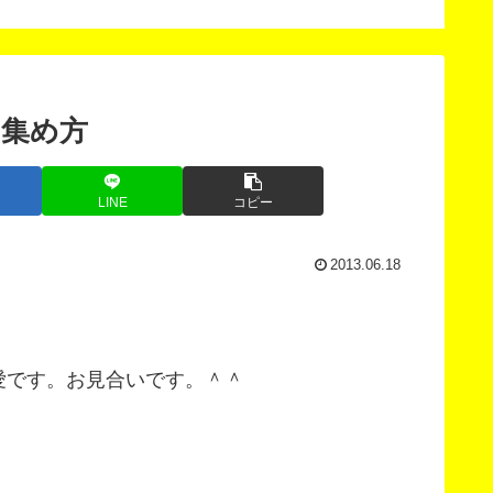
ontent Update
版」
cheduler（コンテンツ
予約更新）
・集め方
LINE
コピー
2013.06.18
愛です。お見合いです。＾＾