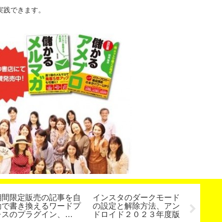
実践できます。
期間限定販売の記事を自
インスタのダークモード
セミナ
動で書き換えるワードプ
の設定と解除方法、アン
にする
レスのプラグイン、
ドロイド２０２３年度版
講師養