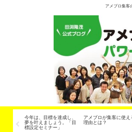
アメブロ集客
した！】
今年は、目標を達成し、
アメブロが集客に使え
（パワー
夢を叶えましょう。「目
理由とは？
座）７４
標設定セミナー」