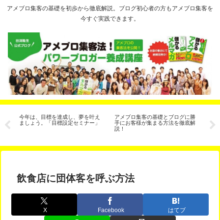
アメブロ集客の基礎を初歩から徹底解説。ブログ初心者の方もアメブロ集客を
今すぐ実践できます。
コ
今年は、目標を達成し、夢を叶え
アメブロ集客の基礎とブログに勝
【
ましょう。「目標設定セミナー」
手にお客様が集まる方法を徹底解
月
説！
た
飲食店に団体客を呼ぶ方法
X
Facebook
はてブ