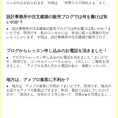
ャンルの人がおられます。今回は、「年間１００回以上も、セミナ
ーで講師をしているＦＰさん」の事例です。実は、彼は、面白い...
設計事務所や注文建築の販売ブログでは何を書けば良
いのか？
● 設計事務所や注文建築の販売ブログでは何を書けば良いのか？ま
いどです。田渕です。私のコンサルには、本当に様々な業種の方が
いらっしゃいます。今回は、設計事務所や注文建築の販売ブログで
は何を書けば良いのか？です。この設計事務所にマイホームの設...
ブログからレッスン申し込みのお電話を頂きました！
● ブログからレッスン申し込みのお電話を頂きました！まいどで
す。田渕です。コンサルメンバーさんから、うれしい、ご報告を頂
きました。「アメブロを見た方から電話があり、体験レッスンの申
し込みを受けました。」うれしいですねー＾＾今回のご報告は、
東...
地方は、アメブロ集客に不利か？
● 地方は、アメブロ集客に不利か？まいどです。田渕です。地方の
お店でもアメブロ集客はできます。昨日、電話でお話していたので
すが、「田渕さん、去年の１０月と比べて、月商が●０万増えました
よ。」ということでした。三島沼津のダイエット整体！今から...