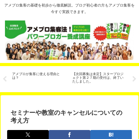
アメブロ集客の基礎を初歩から徹底解説。ブログ初心者の方もアメブロ集客を
今すぐ実践できます。
ル
アメブロが集客に使える理由と
【次回募集は未定】スタープロジ
【
は？
ェクト第２７期の受付は、終了い
ン
たしました。
座
セミナーや教室のキャンセルについての
考え方