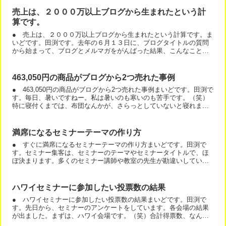
売上は、２０００万以上ブログから生まれたという計
算です。
● 売上は、２０００万以上ブログから生まれたという計算です。ま
いどです。田渕です。去年の６月１３日に、ブログタイトルの質問
から始まって、ブログとメルマガをがんばった結果、こんなことが
起きています。・１月から始めた講座には、約２００人、のべ３...
463,050円の商品がブログから2つ売れた事例
● 463,050円の商品がブログから2つ売れた事例まいどです。田渕で
す。毎日、暑いですねー。私は暑いのも寒いのも苦手です。（笑）
特に寝付くまでは、布団なんかが、さらっとしていないと寝れませ
ん。エアコンが必須ですね。ところで、先日、お話して...
満席になるセミナーテーマの作り方
● すぐに満席になるセミナーテーマの作り方まいどです。田渕で
す。セミナー集客は、セミナーのテーマやセミナータイトルで、ほ
ぼ決まります。多くのセミナー講師や教室の先生が勘違いしている
部分がありますよ。それは、セミナーや教室や講座は、何をする
は...
ハワイセミナーに参加したい投票数の結果
● ハワイセミナーに参加したい投票数の結果まいどです。田渕で
す。先日から、セミナーのアンケートをしています。各会場の結果
が出ました。まずは、ハワイ会場です。（笑）合計得票数、なん
と、４７人！ハワイでセミナーしたら、行きますよーという方が４