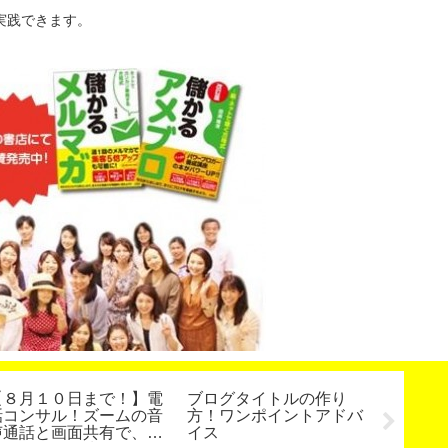
実践できます。
【８月１０日まで！】電
ブログタイトルの作り
アメブ
話コンサル！ズームの音
方！ワンポイントアドバ
ログに
声通話と画面共有で、集
イス
まる方