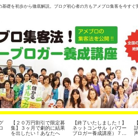
の基礎を初歩から徹底解説。ブログ初心者の方もアメブロ集客を今すぐ
グ
【２０万円割引で限定募
【終了いたしました！】
ロ
集】３ヶ月で劇的に結果
ネットコンサル（パワー
を出したい！あなたへ
ブロガー養成講座）７４