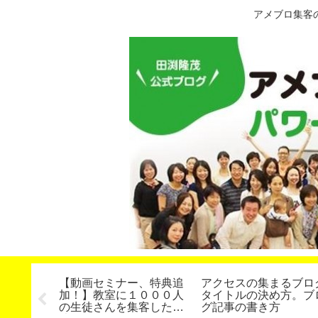
アメブロ集客
Ｄ版】カ
【動画セミナー、特典追
アクセスの集まるブロ
ての圧倒
加！】教室に１０００人
タイトルの決め方。ブ
けるセミ
の生徒さんを集客した方
グ記事の書き方