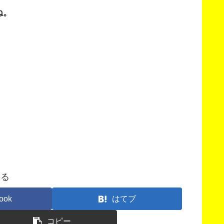
ね。
する
ook
はてブ
コピー