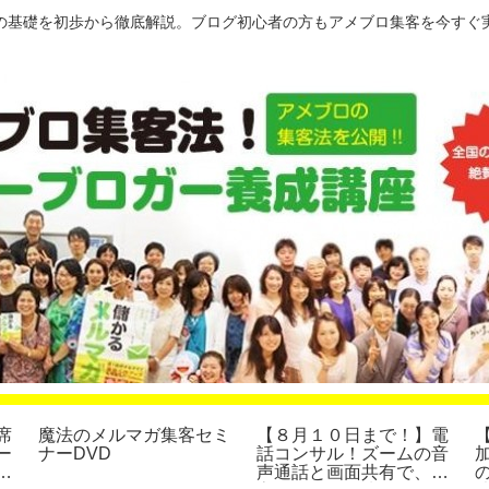
の基礎を初歩から徹底解説。ブログ初心者の方もアメブロ集客を今すぐ
席
魔法のメルマガ集客セミ
【８月１０日まで！】電
ー
ナーDVD
話コンサル！ズームの音
声通話と画面共有で、集