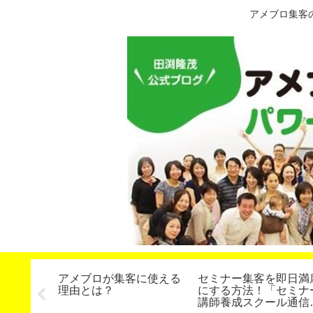
アメブロ集客
定】スタ
アメブロが集客に使える
セミナー集客を即日満
第２７期
理由とは？
にする方法！「セミナ
いたしま
講師養成スクール通信