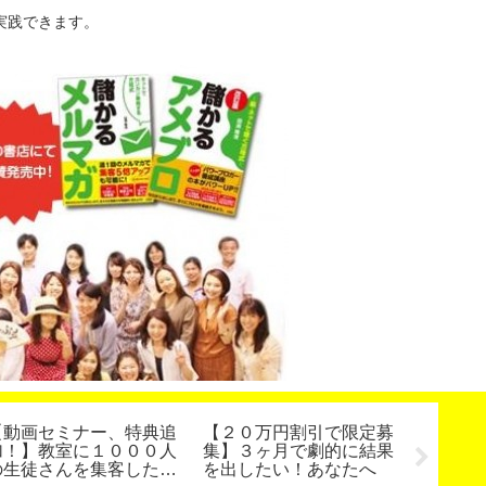
実践できます。
【動画セミナー、特典追
【２０万円割引で限定募
リピー
加！】教室に１０００人
集】３ヶ月で劇的に結果
す方法
の生徒さんを集客した方
を出したい！あなたへ