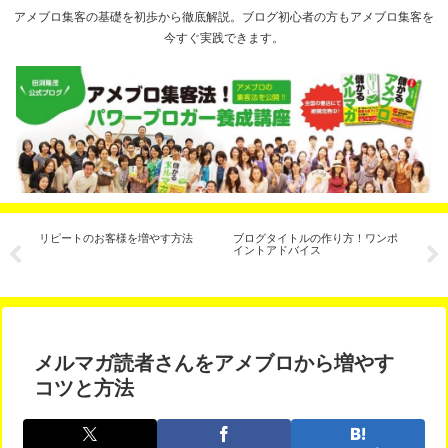
アメブロ集客の基礎を初歩から徹底解説。ブログ初心者の方もアメブロ集客を
今すぐ実践できます。
方
リピートのお客様を増やす方法
ブログタイトルの作り方！ワンポ
期
ル
イントアドバイス
換
ン、C
ン
メルマガ読者さんをアメブロから増やす
コツと方法