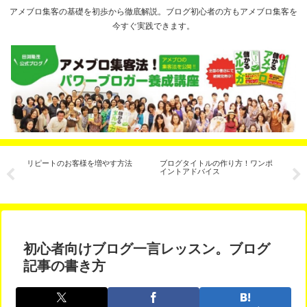
アメブロ集客の基礎を初歩から徹底解説。ブログ初心者の方もアメブロ集客を
今すぐ実践できます。
VD
リピートのお客様を増やす方法
ブログタイトルの作り方！ワンポ
ア
イントアドバイス
の
初心者向けブログ一言レッスン。ブログ
記事の書き方