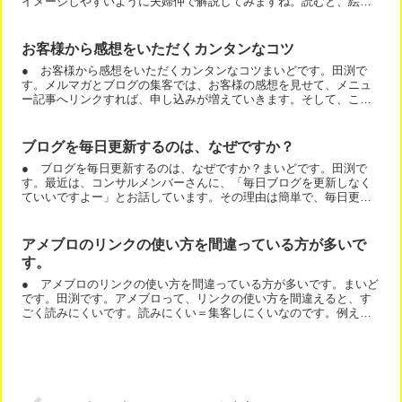
イメージしやすいように夫婦仲で解説してみますね。読むと、絵が
浮かぶような面白い事例があるのです。まずは、先日届いた八馬...
お客様から感想をいただくカンタンなコツ
● お客様から感想をいただくカンタンなコツまいどです。田渕で
す。メルマガとブログの集客では、お客様の感想を見せて、メニュ
ー記事へリンクすれば、申し込みが増えていきます。そして、これ
はリアルな店舗でも同じです。ある整骨院は、待合室に８０人分
く...
ブログを毎日更新するのは、なぜですか？
● ブログを毎日更新するのは、なぜですか？まいどです。田渕で
す。最近は、コンサルメンバーさんに、「毎日ブログを更新しなく
ていいですよー」とお話しています。その理由は簡単で、毎日更新
している人は、毎日更新しないといけないって思われているから
で...
アメブロのリンクの使い方を間違っている方が多いで
す。
● アメブロのリンクの使い方を間違っている方が多いです。まいど
です。田渕です。アメブロって、リンクの使い方を間違えると、す
ごく読みにくいです。読みにくい＝集客しにくいなのです。例え
ば、どんどん、いらない新しいウインドウが開いたり。読んでい
る...