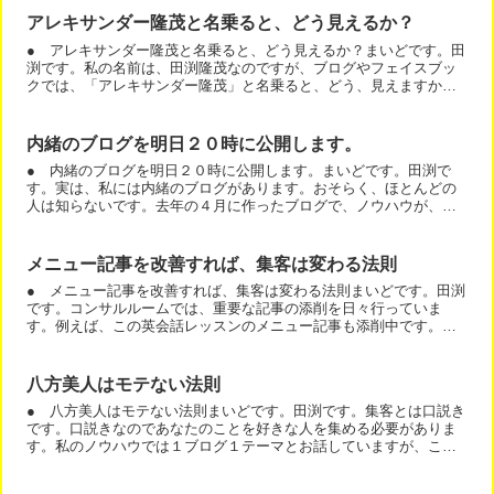
アレキサンダー隆茂と名乗ると、どう見えるか？
● アレキサンダー隆茂と名乗ると、どう見えるか？まいどです。田
渕です。私の名前は、田渕隆茂なのですが、ブログやフェイスブッ
クでは、「アレキサンダー隆茂」と名乗ると、どう、見えますか？
もしくは、タブチタカシゲと全てカタカナで名乗ると、どう見え...
内緒のブログを明日２０時に公開します。
● 内緒のブログを明日２０時に公開します。まいどです。田渕で
す。実は、私には内緒のブログがあります。おそらく、ほとんどの
人は知らないです。去年の４月に作ったブログで、ノウハウが、今
のブログ以上にあるんですね。ただし、メルマガ読者さんだけに
見...
メニュー記事を改善すれば、集客は変わる法則
● メニュー記事を改善すれば、集客は変わる法則まいどです。田渕
です。コンサルルームでは、重要な記事の添削を日々行っていま
す。例えば、この英会話レッスンのメニュー記事も添削中です。最
初は、書き方からです。内容ではなく。例えば、ブログ記事の書
き...
八方美人はモテない法則
● 八方美人はモテない法則まいどです。田渕です。集客とは口説き
です。口説きなのであなたのことを好きな人を集める必要がありま
す。私のノウハウでは１ブログ１テーマとお話していますが、これ
も口説きのためなのです。いくつか事例でお話しますね。阪神フ...