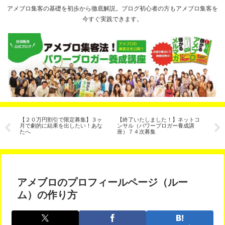
アメブロ集客の基礎を初歩から徹底解説。ブログ初心者の方もアメブロ集客を
今すぐ実践できます。
シ
【２０万円割引で限定募集】３ヶ
【終了いたしました！】ネットコ
イ
月で劇的に結果を出したい！あな
ンサル（パワーブロガー養成講
解
たへ
座）７４次募集
年
アメブロのプロフィールページ（ルー
ム）の作り方