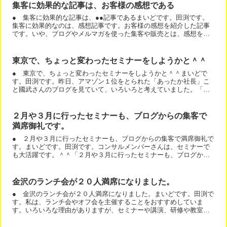
集客に効果的な記事は、お客様の感想である
● 集客に効果的な記事は、●●記事であるまいどです。田渕です。
集客に効果的なのは、感想記事です。お客様の感想を紹介した記事
です。いや、ブログやメルマガを使った集客や販売とは、感想を見
せることであるとも言えます。感想を書く→告知する記事に最後...
東京で、ちょっと変わったセミナーをしようかと＾＾
● 東京で、ちょっと変わったセミナーをしようかと＾＾まいどで
す。田渕です。昨日、アマゾン１位をとられた「あったか社長」こ
と國武さんのブログを見ていて、いろいろと考えていました。「あ
ったか社長」こと國武さんのブログは、こちらです。彼がオーナ
ー...
２月や３月に行ったセミナーも、ブログからの集客で
満席御礼です。
● ２月や３月に行ったセミナーも、ブログからの集客で満席御礼で
す。まいどです。田渕です。コンサルメンバーさんは、セミナーで
も大活躍です。＾＾「２月や３月に行ったセミナーも、ブログから
の集客で満席御礼です。」と、実績をご報告いただきました。や...
金沢のランチ会が２０人満席になりました。
● 金沢のランチ会が２０人満席になりました。まいどです。田渕で
す。私は、ランチ会やオフ会を主催することをおすすめしていま
す。いろいろな理由がありますが、セミナーや講演、研修や教室な
どをされている場合、その集客の練習になるのです。セミナーも
オ...