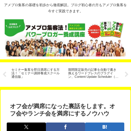
アメブロ集客の基礎を初歩から徹底解説。ブログ初心者の方もアメブロ集客を
今すぐ実践できます。
ラ
セミナー集客を即日満席にする方
期間限定販売の記事を自動で書き
人
け
法！「セミナー講師養成スクール
換えるワードプレスのプラグイ
さ
通信版」
ン、Content Update Scheduler（コ
の
ンテンツ予約更新）
オフ会が満席になった裏話をします。オ
フ会やランチ会を満席にするノウハウ