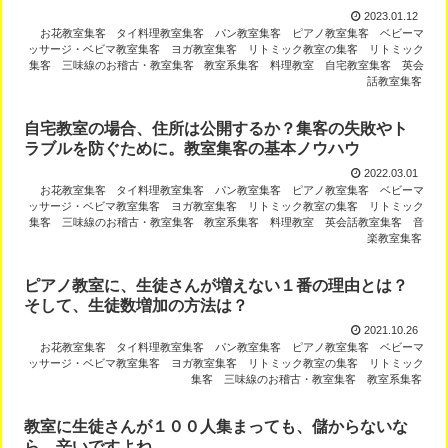
2023.01.12
お花教室集客
タイ料理教室集客
パン教室集客
ピアノ教室集客
ベビーマ
ッサージ・ベビマ教室集客
ヨガ教室集客
リトミック教室の集客
リトミック
集客
三味線のお稽古・教室集客
教室系集客
料理教室
自宅教室集客
英会
話教室集客
自宅教室の場合、住所は公開するか？集客の失敗やト
ラブルを防ぐために。教室集客の基本ノウハウ
2022.03.01
お花教室集客
タイ料理教室集客
パン教室集客
ピアノ教室集客
ベビーマ
ッサージ・ベビマ教室集客
ヨガ教室集客
リトミック教室の集客
リトミック
集客
三味線のお稽古・教室集客
教室系集客
料理教室
英会話教室集客
音
楽教室集客
ピアノ教室に、生徒さんが増えない１番の理由とは？
そして、生徒数増加の方法は？
2021.10.26
お花教室集客
タイ料理教室集客
パン教室集客
ピアノ教室集客
ベビーマ
ッサージ・ベビマ教室集客
ヨガ教室集客
リトミック教室の集客
リトミック
集客
三味線のお稽古・教室集客
教室系集客
教室に生徒さんが１００人集まっても、儲からないな
ら、辛いですよね。