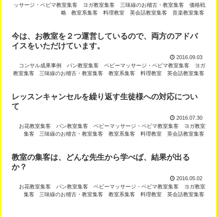
ッサージ・ベビマ教室集客
ヨガ教室集客
三味線のお稽古・教室集客
価格戦
略
教室系集客
料理教室
英会話教室集客
音楽教室集客
今は、お教室を２つ運営しているので、両方のアドバ
イスをいただけています。
2016.09.03
コンサル成果事例
パン教室集客
ベビーマッサージ・ベビマ教室集客
ヨガ
教室集客
三味線のお稽古・教室集客
教室系集客
料理教室
英会話教室集客
レッスンキャンセルを繰り返す生徒様への対応につい
て
2016.07.30
お花教室集客
パン教室集客
ベビーマッサージ・ベビマ教室集客
ヨガ教室
集客
三味線のお稽古・教室集客
教室系集客
料理教室
英会話教室集客
教室の集客は、どんな先生から学べば、結果が出る
か？
2016.05.02
お花教室集客
パン教室集客
ベビーマッサージ・ベビマ教室集客
ヨガ教室
集客
三味線のお稽古・教室集客
教室系集客
料理教室
英会話教室集客