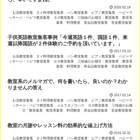
2020.02.18
お花教室集客
タイ料理教室集客
パン教室集客
ピアノ教室集客
ベビーマ
ッサージ・ベビマ教室集客
ヨガ教室集客
三味線のお稽古・教室集客
教室系
集客
料理教室
英会話教室集客
音楽教室集客
子供英語教室集客事例「今週英語１件、国語１件、来
週以降国語が２件体験のご予約を頂いています。」
2017.03.10
お花教室集客
タイ料理教室集客
パン教室集客
ピアノ教室集客
ベビーマ
ッサージ・ベビマ教室集客
ヨガ教室集客
三味線のお稽古・教室集客
教室系
集客
料理教室
英会話教室集客
音楽教室集客
教室系のメルマガで、何を書いたら、良いのか？わか
りませんの答え
2017.02.14
お花教室集客
タイ料理教室集客
パン教室集客
ピアノ教室集客
ベビーマ
ッサージ・ベビマ教室集客
メルマガノウハウ
ヨガ教室集客
三味線のお稽
古・教室集客
教室系集客
料理教室
英会話教室集客
音楽教室集客
教室の月謝やレッスン料の効果的な値上げ方法
2016.10.31
お花教室集客
タイ料理教室集客
パン教室集客
ピアノ教室集客
ベビーマ