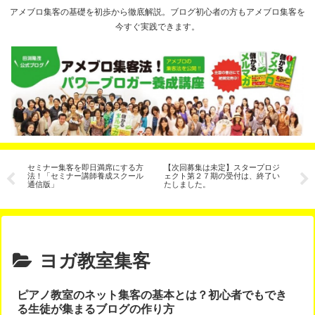
アメブロ集客の基礎を初歩から徹底解説。ブログ初心者の方もアメブロ集客を
今すぐ実践できます。
セミナー集客を即日満席にする方
【次回募集は未定】スタープロジ
今
法！「セミナー講師養成スクール
ェクト第２７期の受付は、終了い
ま
通信版」
たしました。
ヨガ教室集客
ピアノ教室のネット集客の基本とは？初心者でもでき
る生徒が集まるブログの作り方