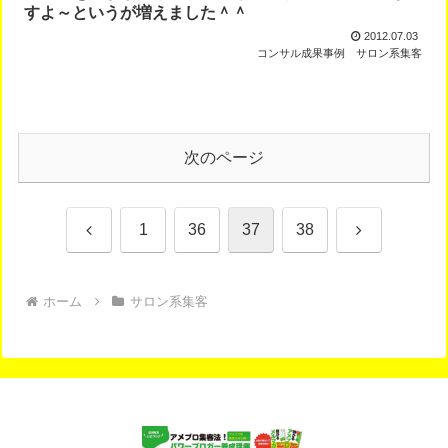
すよ～というが増えました＾＾
2012.07.03
コンサル成果事例
サロン系集客
次のページ
前
次
1
36
37
38
へ
へ
ホーム
サロン系集客