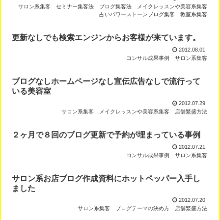
サロン系集客
セミナー集客法
ブログ集客法
メイクレッスンや美容系集客
占いパワーストーンブログ集客
教室系集客
更新なしでも検索エンジンからお客様が来ています。
2012.08.01
コンサル成果事例
サロン系集客
ブログなしホームページなし宣伝広告なしで流行って
いる美容室
2012.07.29
サロン系集客
メイクレッスンや美容系集客
店舗繁盛方法
２ヶ月で８回のブログ更新で予約が埋まっている事例
2012.07.21
コンサル成果事例
サロン系集客
サロン系お店ブログ作成資料にホットペッパー入手し
ました
2012.07.20
サロン系集客
ブログテーマの決め方
店舗繁盛方法