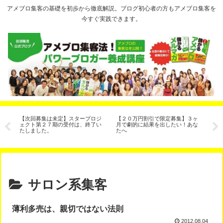
アメブロ集客の基礎を初歩から徹底解説。ブログ初心者の方もアメブロ集客を
今すぐ実践できます。
【次回募集は未定】スタープロジ
【２０万円割引で限定募集】３ヶ
ブ
ェクト第２７期の受付は、終了い
月で劇的に結果を出したい！あな
イ
たしました。
たへ
サロン系集客
薄利多売は、親切ではない法則
2012.08.04