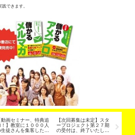
実践できます。
【動画セミナー、特典追
【次回募集は未定】スタ
ブログ
加！】教室に１０００人
ープロジェクト第２７期
方！ワ
の生徒さんを集客した方
の受付は、終了いたしま
イス