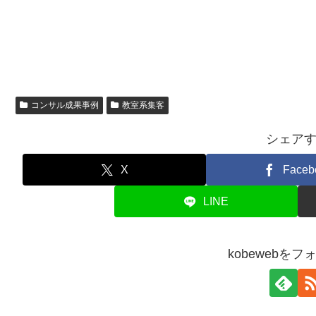
コンサル成果事例
教室系集客
シェア
X
Faceb
LINE
kobewebを