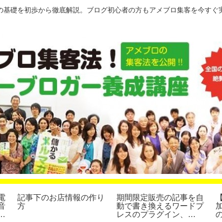
の基礎を初歩から徹底解説。ブログ初心者の方もアメブロ集客を今すぐ
電
記事下のお店情報の作り
期間限定販売の記事を自
音
方
動で書き換えるワードプ
集
レスのプラグイン、