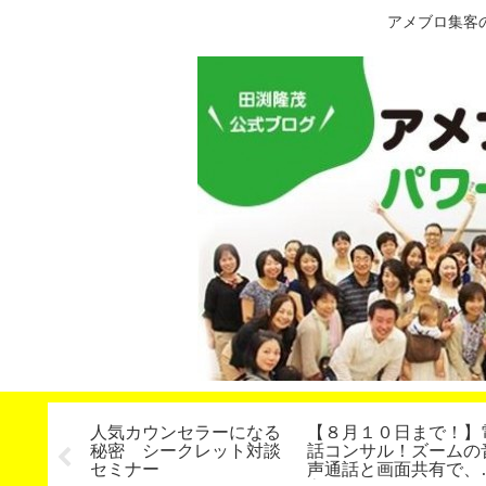
アメブロ集客
達成し、
人気カウンセラーになる
【８月１０日まで！】
う。「目
秘密 シークレット対談
話コンサル！ズームの
」
セミナー
声通話と画面共有で、