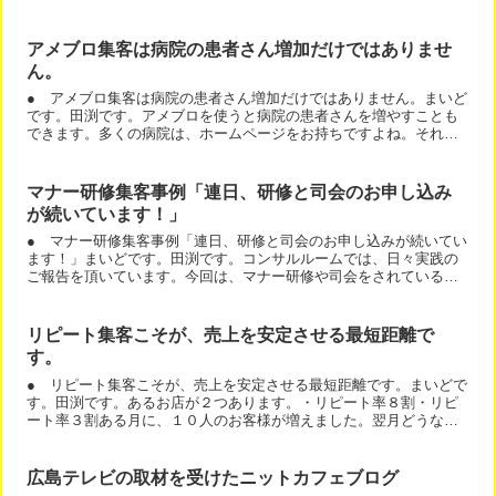
す。書く内容に順番があり、それが重要です。 コース名誰に何...
アメブロ集客は病院の患者さん増加だけではありませ
ん。
● アメブロ集客は病院の患者さん増加だけではありません。まいど
です。田渕です。アメブロを使うと病院の患者さんを増やすことも
できます。多くの病院は、ホームページをお持ちですよね。それ以
外にアメブロも併用すると効果的です。１：病院のブログを作る...
マナー研修集客事例「連日、研修と司会のお申し込み
が続いています！」
● マナー研修集客事例「連日、研修と司会のお申し込みが続いてい
ます！」まいどです。田渕です。コンサルルームでは、日々実践の
ご報告を頂いています。今回は、マナー研修や司会をされているメ
ンバーさんのご報告です。田渕様５日（月）、今月の司会のご依...
リピート集客こそが、売上を安定させる最短距離で
す。
● リピート集客こそが、売上を安定させる最短距離です。まいどで
す。田渕です。あるお店が２つあります。・リピート率８割・リピ
ート率３割ある月に、１０人のお客様が増えました。翌月どうなる
か？翌月も１０人の新規客を集めたとします。・リピート率８割...
広島テレビの取材を受けたニットカフェブログ