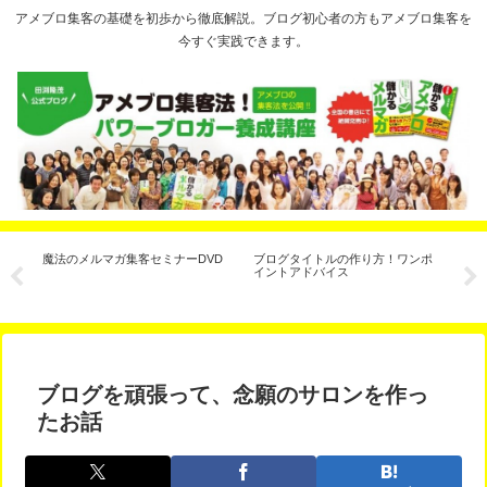
アメブロ集客の基礎を初歩から徹底解説。ブログ初心者の方もアメブロ集客を
今すぐ実践できます。
シ
魔法のメルマガ集客セミナーDVD
ブログタイトルの作り方！ワンポ
セ
イントアドバイス
法
通
ブログを頑張って、念願のサロンを作っ
たお話