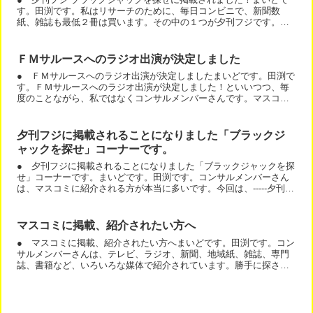
す。田渕です。私はリサーチのために、毎日コンビニで、新聞数
紙、雑誌も最低２冊は買います。その中の１つが夕刊フジです。
「ブラックジャックを探せ」という名医紹介コーナーが有りまして
新...
ＦＭサルースへのラジオ出演が決定しました
● ＦＭサルースへのラジオ出演が決定しましたまいどです。田渕で
す。ＦＭサルースへのラジオ出演が決定しました！といいつつ、毎
度のことながら、私ではなくコンサルメンバーさんです。マスコミ
露出が増えるのも、私のコンサルの特徴です。でもまあ、何も仕...
夕刊フジに掲載されることになりました「ブラックジ
ャックを探せ」コーナーです。
● 夕刊フジに掲載されることになりました「ブラックジャックを探
せ」コーナーです。まいどです。田渕です。コンサルメンバーさん
は、マスコミに紹介される方が本当に多いです。今回は、-----夕刊フ
ジに掲載されることになりました「ブラックジャックを...
マスコミに掲載、紹介されたい方へ
● マスコミに掲載、紹介されたい方へまいどです。田渕です。コン
サルメンバーさんは、テレビ、ラジオ、新聞、地域紙、雑誌、専門
誌、書籍など、いろいろな媒体で紹介されています。勝手に探され
て、勝手に依頼がきています。 では、どのようにブログを作れ...