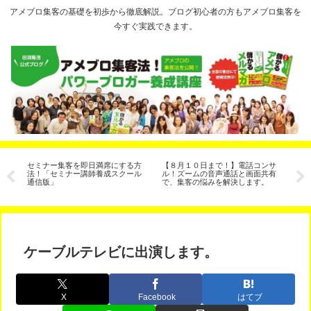
アメブロ集客の基礎を初歩から徹底解説。ブログ初心者の方もアメブロ集客を
今すぐ実践できます。
シ
セミナー集客を即日満席にする方
【８月１０日まで！】電話コンサ
記
法！「セミナー講師養成スクール
ル！ズームの音声通話と画面共有
通信版」
で、集客の悩みを解決します。
ケーブルテレビに出演します。
X
Facebook
はてブ