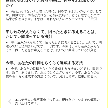
商品が売れない！と思った時に、何をすれば良いの
か？
● 商品が売れない！と思った時に、何をすれば良いのか？まいどで
す。田渕です。商品が売れないと悩んだ時に、どう行動するか？で
結果が変わります。まずは、売れない人のパターンです。「田渕さ
ん、売れません。どうしたら良いですか？」と質問しつつ、手が...
申し込みが入らなくて、困ったときに考えることは、
たいてい間違っている法則
● 申し込みが入らなくて、困ったときに考えることは、たいてい間
違っている法則まいどです。田渕です。今回は、申し込みが入らな
くて、困ったときに考えることは、たいてい間違っている法則とい
うことでお送りします。「今月売れていません！どうすればいい...
今年、あなたの目標をらくらく達成する方法
● 今年、あなたの目標をらくらく達成する方法まいどです。田渕で
す。新年、あけまして、おめでとうございます。今年、あなたの目
標をらくらく達成する方法について、お話します。結果が出る人
は、結果が出る行動を続けている。結果が出ない人は、行動が足
り...
エステサロン集客事例「今月は、現時点で、今までの最高の
売り上げです！」