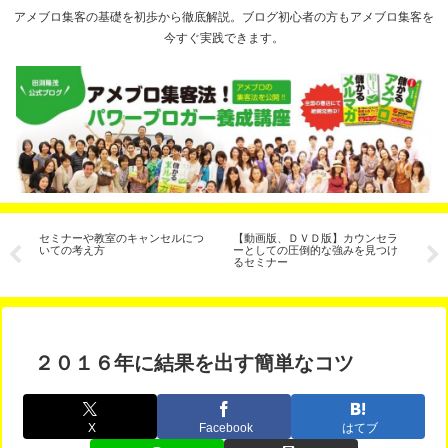
アメブロ集客の基礎を初歩から徹底解説。ブログ初心者の方もアメブロ集客を
今すぐ実践できます。
セミナーや教室のキャンセルにつ
【動画版、ＤＶＤ版】カウンセラ
セ
いての考え方
ーとしての圧倒的な強みを見つけ
法
るセミナー
通
２０１６年に結果を出す簡単なコツ
X
Facebook
はてブ