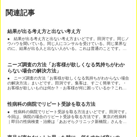
関連記事
結果が出る考え方と出ない考え方
● 結果が出る考え方と出ない考え方まいどです。田渕です。同じノ
ウハウを聞いている。同じ人にコンサルを受けている。同じ業界な
のに、結果が出る人と出ない人がいる。これは普通のことです。残
念ながら。なぜなら、同じノウハウを知っても、同じ人にコンサ...
ニーズ調査の方法「お客様が欲しくなる気持ちがわか
らない場合の解決方法」
● ニーズ調査の方法「お客様が欲しくなる気持ちがわからない場合
の解決方法」まいどです。田渕です。集客は、すごく簡単です。・
お客様が欲しいものは何か？・お客様が何に困っているか？これを
調べます。そして、・お客様が欲しいものを見せる。・お客様が...
性病科の病院でリピート受診を取る方法
● 性病科の病院でリピート受診を取る方法まいどです。田渕です。
今回は、病院の場合のリピート受診を取る方法です。東京の性病科
｜即日の性病検査・治療は「あおぞらクリニック新橋院」さんを事
例に考えてみます。実は、今回は性病科の病院ですが、他業種で...