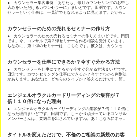
● カウンセラー集客事例「あなたも、毎月カウンセリングのお申し
込みをいただけるカウンセラーに」まいどです。田渕です。カウン
セラーという仕事は、一見誰でもなれるように見えます。だから、
多くのカウンセリングスクールなどがあり、多くの人がカウンセ...
カウンセラーのための売れるセミナーの作り方
● カウンセラーのための売れるセミナーの作り方まいどです。田渕
です。今、コンサルで第２弾セミナーを作る相談を受けています。
ちなみに、第１弾のセミナーは、こちらです。彼女は、カウンセラ
ーと占いをされています。今回は、カウンセラーのための売れる...
カウンセラーを仕事にできるか？今すぐ分かる方法
● カウンセラーを仕事にできるか？今すぐ分かる方法まいどです。
田渕です。カウンセリングを仕事にできるか？今すぐわかる判別法
があります。あなたは、どちらのタイプか？答えるだけです。簡単
な質問に、答えるだけでわかってしまいます。では、こちらの質...
エンジェルオラクルカードリーディングの集客が７
倍！１０倍になった理由
● エンジェルオラクルカードリーディングの集客が７倍！１０倍に
なった理由まいどです。田渕です。しっかり頑張っているコンサル
メンバーさんは、要結果を出されていますね。あ！ちなみにネット
コンサルって、入ることには、全く意味がありません。・しっか...
タイトルを変えただけで、不倫のご相談の新規のお客