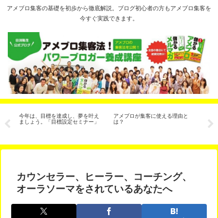
アメブロ集客の基礎を初歩から徹底解説。ブログ初心者の方もアメブロ集客を
今すぐ実践できます。
客
今年は、目標を達成し、夢を叶え
アメブロが集客に使える理由と
魔法
法
ましょう。「目標設定セミナー」
は？
カウンセラー、ヒーラー、コーチング、
オーラソーマをされているあなたへ