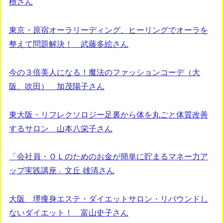
檀さん
東京・原宿オーラリーディング、ヒーリングでオーラを
整えて問題解決！ 武藤多絵さん
今の３倍美人になる！魔法のファッションコーデ（大
阪、吹田） 加茂陽子さん
東大阪・リフレクソロジー足裏から体を丸ごと体質改善
するサロン 山本八栄子さん
「会社員・ＯＬのためのお金が簡単に貯まるマネー力ア
ップ実践講座」文丘 雄清さん
大阪 堺痩身エステ・ダイエットサロン・リバウンドし
ないダイエット！ 富山史子さん