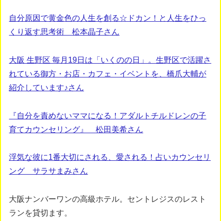
自分原因で黄金色の人生を創る☆ドカン！と人生をひっ
くり返す思考術 松本晶子さん
大阪 生野区 毎月19日は「いくのの日」。生野区で活躍さ
れている御方・お店・カフェ・イベントを、橋爪大輔が
紹介しています♪さん
『自分を責めないママになる！アダルトチルドレンの子
育てカウンセリング』 松田美希さん
浮気な彼に1番大切にされる、愛される！占いカウンセリ
ング サラサまみさん
大阪ナンバーワンの高級ホテル。セントレジスのレスト
ランを貸切ます。