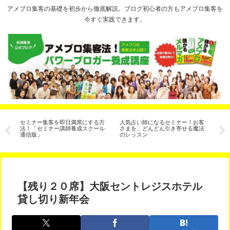
アメブロ集客の基礎を初歩から徹底解説。ブログ初心者の方もアメブロ集客を
今すぐ実践できます。
セミナー集客を即日満席にする方
人気占い師になるセミナー！お客
【
法！「セミナー講師養成スクール
さまを、どんどん引き寄せる魔法
ン
通信版」
のレッスン
座
【残り２０席】大阪セントレジスホテル
貸し切り新年会