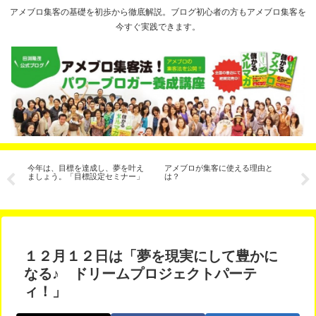
アメブロ集客の基礎を初歩から徹底解説。ブログ初心者の方もアメブロ集客を
今すぐ実践できます。
ヶ
今年は、目標を達成し、夢を叶え
アメブロが集客に使える理由と
ブ
な
ましょう。「目標設定セミナー」
は？
イ
１２月１２日は「夢を現実にして豊かに
なる♪ ドリームプロジェクトパーテ
ィ！」