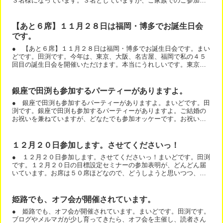
３名様になっています。３名としていますが、ご家族でのご参加も
オッケーです。旅行会社の方が手配してくださります。あなたは...
【あと６席】１１月２８日は福岡・博多でお誕生日会
です。
● 【あと６席】１１月２８日は福岡・博多でお誕生日会です。まい
どです。田渕です。今年は、東京、大阪、名古屋、福岡で私の４５
回目の誕生日会を開催いただけます。本当にうれしいです。東京、
大阪は既に満席です。誕生日会ですが、そういう名前になってい...
銀座で田渕も参加するパーティーがありますよ。
● 銀座で田渕も参加するパーティーがありますよ。まいどです。田
渕です。銀座で田渕も参加するパーティーがありますよ。ご結婚の
お祝いを兼ねていますが、どなたでも参加オッケーです。お祝いの
お気遣いはいらないです。ご参加いただけるのが十分なお祝いで...
１２月２０日参加します。させてくださいっ！
● １２月２０日参加します。させてくださいっ！まいどです。田渕
です。１２月２０日の目標設定セミナーの参加表明が、どんどん届
いています。お席は５０席ほどなので、どうしようと思いつつ、会
場の変更はしません。＾＾会場を変更キャンセルすると、売上は...
姫路でも、オフ会が開催されています。
● 姫路でも、オフ会が開催されています。まいどです。田渕です。
ブログやメルマガが少し育ってきたら、オフ会を主催し、読者さん