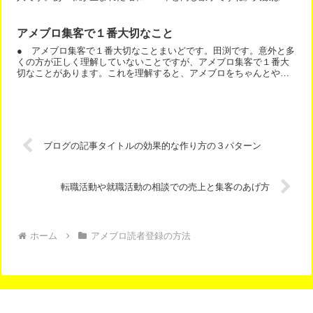
えるどころか減っています。日々お友だち申請いただきますが、...
アメブロ集客で１番大切なこと
● アメブロ集客で１番大切なことまいどです。田渕です。意外と多
くの方が正しく理解していないことですが、アメブロ集客で１番大
切なことがあります。これを理解すると、アメブロをちゃんとやれ
ば、集客できる理由がわかります。その答えは、こちらです。た...
ブログの記事タイトルの効果的な作り方の３パターン
転職活動や就職活動の相談での売上と集客のあげ方
ホーム
アメブロ読者登録の方法