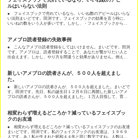
ルはいらない法則
● フェイスブックで売れているなら、いいね数のアピールはいらな
い法則まいどです。田渕です。フェイスブックの効果を言う時に、
いいねの数をいう人が多いです。しかし、・フェイスブックからお
店に何人お客様が来ました。・フェイスブックから教室に申し込...
アメブロ読者登録の失敗事例
● こんなアメブロ読者登録をしてはいけません。まいどです。田渕
です。アメブロは、読者登録することで、あなたが繋がりたい人と
出会えます。しかし、やり方を間違うと効果がありません。例え
ば、集客できるブログの形ができていないのに、読者登録を頑張
る...
新しいアメブロの読者さんが、５００人を超えまし
た。
● 新しいアメブロの読者さんが、５００人を超えました。まいどで
す。田渕です。先日、私の誕生日１２月６日に再開した新しいアメ
ブロの読者さんが、５００人を超えました。１万人目指して、育て
ていきたいですね。１つ目のブログは、９８００人の読者さんを...
相変わらず増えるどころか？減っているフェイスブッ
クのお友達
● 相変わらず増えるどころか？減っているフェイスブックのお友達
まいどです。田渕です。私のフェイスブックのお友達は、１９６９
人です。あ！私が生まれた昭和４４年と同じ数字ですね。人数は増