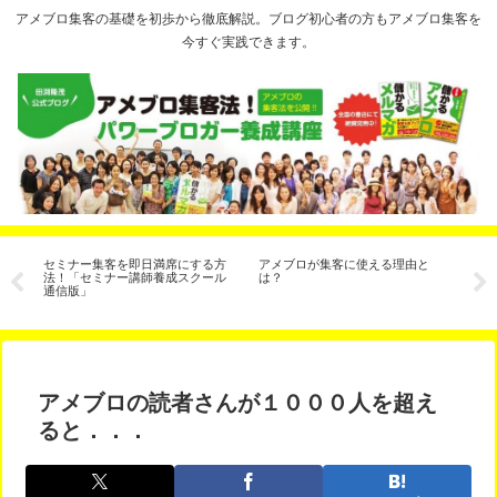
アメブロ集客の基礎を初歩から徹底解説。ブログ初心者の方もアメブロ集客を
今すぐ実践できます。
サ
セミナー集客を即日満席にする方
アメブロが集客に使える理由と
ア
有
法！「セミナー講師養成スクール
は？
の
通信版」
アメブロの読者さんが１０００人を超え
ると．．．