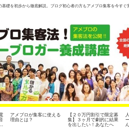
の基礎を初歩から徹底解説。ブログ初心者の方もアメブロ集客を今すぐ
電
アメブロが集客に使える
【２０万円割引で限定募
音
理由とは？
集】３ヶ月で劇的に結果
集
を出したい！あなたへ