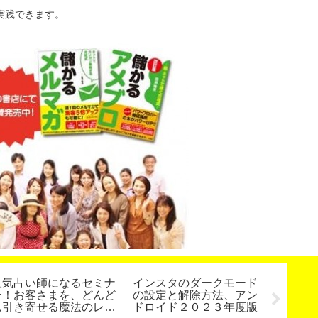
実践できます。
人気占い師になるセミナ
インスタのダークモード
メルマ
ー！お客さまを、どんど
の設定と解除方法、アン
ん引き寄せる魔法のレッ
ドロイド２０２３年度版