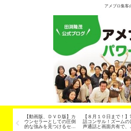
アメブロ集客
記事を自
【動画版、ＤＶＤ版】カ
【８月１０日まで！】
ワードプ
ウンセラーとしての圧倒
話コンサル！ズームの
ン、
的な強みを見つけるセミ
声通話と画面共有で、