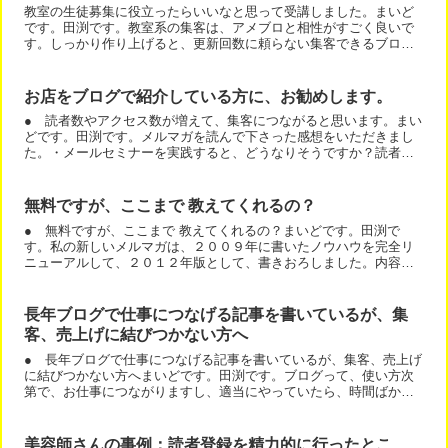
教室の生徒募集に役立ったらいいなと思って受講しました。まいど
です。田渕です。教室系の集客は、アメブロと相性がすごく良いで
す。しっかり作り上げると、更新回数に頼らない集客できるブログ
もできますね。では、メルマガの感想をいただきましたので、ご
紹...
お店をブログで紹介している方に、お勧めします。
● 読者数やアクセス数が増えて、集客につながると思います。まい
どです。田渕です。メルマガを読んで下さった感想をいただきまし
た。・メールセミナーを実践すると、どうなりそうですか？読者数
やアクセス数が増えて、集客につながると思います。・どういう...
無料ですが、ここまで 教えてくれるの？
● 無料ですが、ここまで 教えてくれるの？まいどです。田渕で
す。私の新しいメルマガは、２００９年に書いたノウハウを完全リ
ニューアルして、２０１２年版として、書きおろしました。内容が
全く変わっているんですね。また、メルマガの感想をいただきま
し...
長年ブログで仕事につなげる記事を書いているが、集
客、売上げに結びつかない方へ
● 長年ブログで仕事につなげる記事を書いているが、集客、売上げ
に結びつかない方へまいどです。田渕です。ブログって、使い方次
第で、お仕事につながりますし、適当にやっていたら、時間ばかり
かかりますね。では、どうすればよいのか？メルマガに書いてい...
美容師さんの事例：読者登録を精力的に行ったとこ