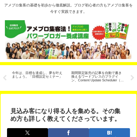
アメブロ集客の基礎を初歩から徹底解説。ブログ初心者の方もアメブロ集客を
今すぐ実践できます。
VD
今年は、目標を達成し、夢を叶え
期間限定販売の記事を自動で書き
【
ましょう。「目標設定セミナー」
換えるワードプレスのプラグイ
ル
ン、Content Update Scheduler（コ
で
ンテンツ予約更新）
見込み客になり得る人を集める。その集
め方も詳しく教えてくださっています。