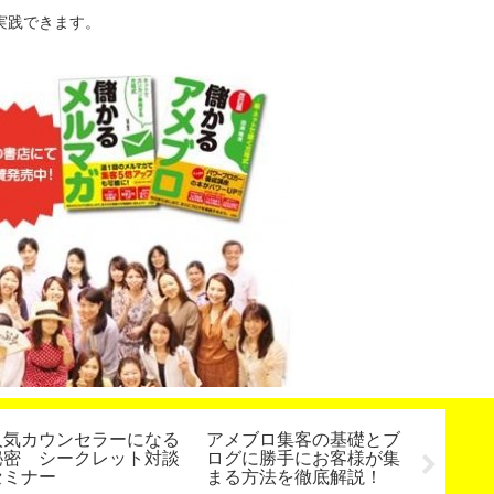
実践できます。
人気カウンセラーになる
アメブロ集客の基礎とブ
【動画
秘密 シークレット対談
ログに勝手にお客様が集
ウンセ
セミナー
まる方法を徹底解説！
的な強