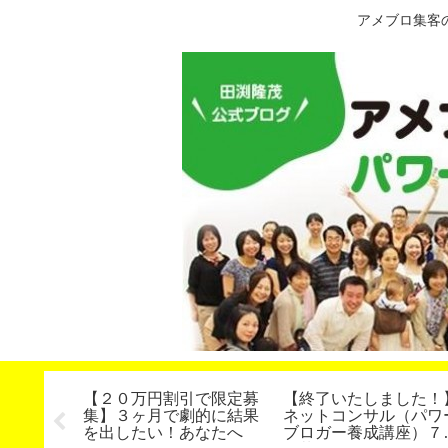
アメブロ集客
の作り
【２０万円割引で限定募
【終了いたしました！
トアドバ
集】３ヶ月で劇的に結果
ネットコンサル（パワ
を出したい！あなたへ
ブロガー養成講座）７