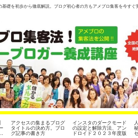
の基礎を初歩から徹底解説。ブログ初心者の方もアメブロ集客を今すぐ
】
アクセスの集まるブログ
インスタのダークモード
ー
タイトルの決め方。ブロ
の設定と解除方法、アン
４
グ記事の書き方
ドロイド２０２３年度版