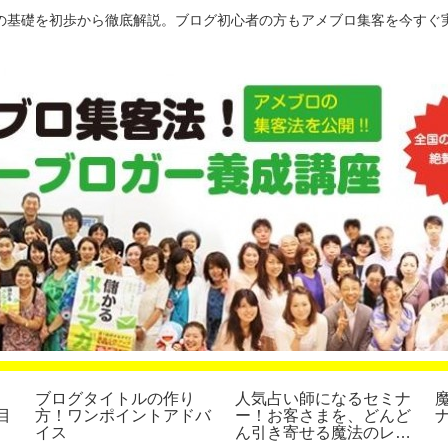
の基礎を初歩から徹底解説。ブログ初心者の方もアメブロ集客を今すぐ
、
ブログタイトルの作り
人気占い師になるセミナ
目
方！ワンポイントアドバ
ー！お客さまを、どんど
イス
ん引き寄せる魔法のレッ