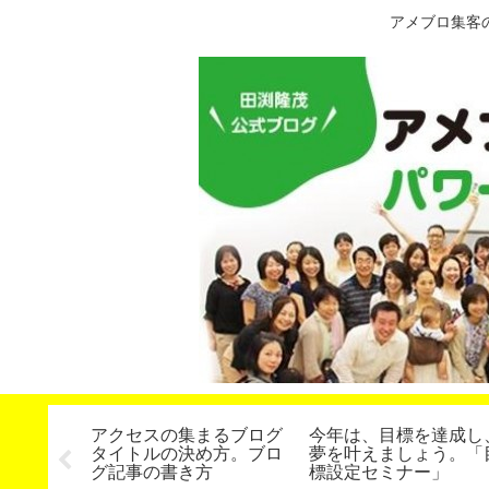
アメブロ集客
で！】電
アクセスの集まるブログ
今年は、目標を達成し
ームの音
タイトルの決め方。ブロ
夢を叶えましょう。「
有で、集
グ記事の書き方
標設定セミナー」