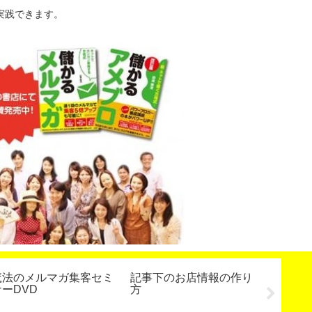
実践できます。
魔法のメルマガ集客セミ
記事下のお店情報の作り
アメブ
ナーDVD
方
ログに
まる方