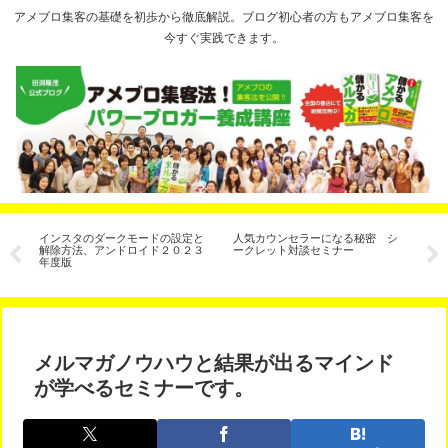
アメブロ集客の基礎を初歩から徹底解説。ブログ初心者の方もアメブロ集客を
今すぐ実践できます。
ル
インスタのダークモードの設定と
人気カウンセラーになる秘密 シ
ブ
解除方法、アンドロイド２０２３
ークレット対談セミナー
イ
年度版
メルマガノウハウと結果が出るマインド
が学べるセミナーです。