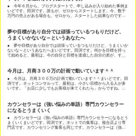
● 今年６月から、ブログスタートで、申し込みが入り始めた事例ま
いどです。田渕です。誰もが、ゼロからスタートします。今、数千
万円の売上がある場合も、ゼロから、スタートした結果なのです
ね。今回は、今年６月から、ブログスタートで、申し込みが入り
始...
夢や目標があり自分では頑張っているつもりだけど、
うまくいかないな～というあなたへ
● 夢や目標があり自分では頑張っているつもりだけど、うまくいか
ないな～というあなたへまいどです。田渕です。何かを目標を持っ
て始めると、最初は、今の自分と目標を達成した自分の差が、すご
く辛いです。しかし、目標を追いかけないと達成はできませんよ...
今月は、月商３００万の計画で動いています＾＾
● 今月は、月商３００万の計画で動いています＾＾まいどです。田
渕です。ネットコンサルって、最初は、小さい目標から入る人が多
いです。「お店に少しでもお客様が来てくれたら」からですね。
「セミナーができるといいなー」なんてのもありますね。でも、
ど...
カウンセラーは（強い悩みの単語）専門カウンセラー
になるとうまくいく
● カウンセラーは（強い悩みの単語）専門カウンセラーになるとう
まくいくまいどです。田渕です。ネットでの集客は、複合店より専
門店です。カウンセリング集客も同じです。カウンセラーは（強い
悩みの単語）専門カウンセラーになるとうまくいく うつ専門カ...