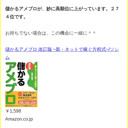
儲かるアメブロが、妙に高順位に上がっています。２７
４位です。
お持ちでない場合は、この機会に一緒に＾＾
儲かるアメブロ 改訂版 ~新・ネットで稼ぐ方程式~/ソシ
ム
￥1,598
Amazon.co.jp