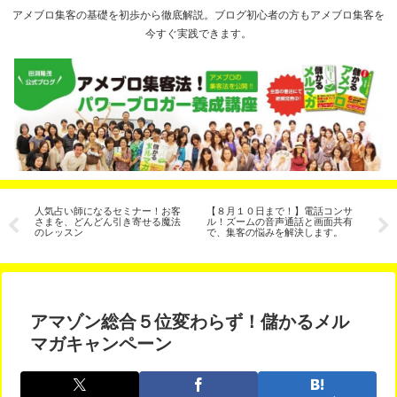
アメブロ集客の基礎を初歩から徹底解説。ブログ初心者の方もアメブロ集客を
今すぐ実践できます。
ラ
人気占い師になるセミナー！お客
【８月１０日まで！】電話コンサ
【
け
さまを、どんどん引き寄せる魔法
ル！ズームの音声通話と画面共有
ェ
のレッスン
で、集客の悩みを解決します。
た
アマゾン総合５位変わらず！儲かるメル
マガキャンペーン