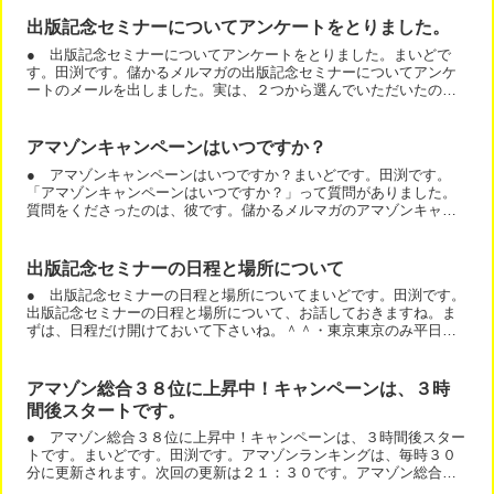
出版記念セミナーについてアンケートをとりました。
● 出版記念セミナーについてアンケートをとりました。まいどで
す。田渕です。儲かるメルマガの出版記念セミナーについてアンケ
ートのメールを出しました。実は、２つから選んでいただいたので
すが、結果が拮抗しています。＾＾「田渕さん、私のところに届
い...
アマゾンキャンペーンはいつですか？
● アマゾンキャンペーンはいつですか？まいどです。田渕です。
「アマゾンキャンペーンはいつですか？」って質問がありました。
質問をくださったのは、彼です。儲かるメルマガのアマゾンキャン
ペーンは、４月２２日から４月３０日です。もし、キャンペーン
を...
出版記念セミナーの日程と場所について
● 出版記念セミナーの日程と場所についてまいどです。田渕です。
出版記念セミナーの日程と場所について、お話しておきますね。ま
ずは、日程だけ開けておいて下さいね。＾＾・東京東京のみ平日開
催と週末開催の２回です。６月２６日（木）１４時３０分から、...
アマゾン総合３８位に上昇中！キャンペーンは、３時
間後スタートです。
● アマゾン総合３８位に上昇中！キャンペーンは、３時間後スター
トです。まいどです。田渕です。アマゾンランキングは、毎時３０
分に更新されます。次回の更新は２１：３０です。アマゾン総合３
８位に上昇中！キャンペーンは、３時間後スタートです。キャン...