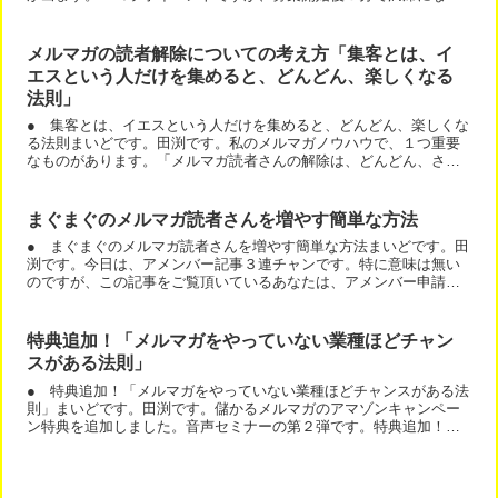
ました！」というご報告をいただきました。募集開始たった３分...
メルマガの読者解除についての考え方「集客とは、イ
エスという人だけを集めると、どんどん、楽しくなる
法則」
● 集客とは、イエスという人だけを集めると、どんどん、楽しくな
る法則まいどです。田渕です。私のメルマガノウハウで、１つ重要
なものがあります。「メルマガ読者さんの解除は、どんどん、され
ると良いです。」というものです。では、まずは、こちらの記事...
まぐまぐのメルマガ読者さんを増やす簡単な方法
● まぐまぐのメルマガ読者さんを増やす簡単な方法まいどです。田
渕です。今日は、アメンバー記事３連チャンです。特に意味は無い
のですが、この記事をご覧頂いているあなたは、アメンバー申請下
さったのですね。＾＾では、まぐまぐのメルマガ読者さんを増や...
特典追加！「メルマガをやっていない業種ほどチャン
スがある法則」
● 特典追加！「メルマガをやっていない業種ほどチャンスがある法
則」まいどです。田渕です。儲かるメルマガのアマゾンキャンペー
ン特典を追加しました。音声セミナーの第２弾です。特典追加！
「メルマガをやっていない業種ほどチャンスがある法則」あなた
の...