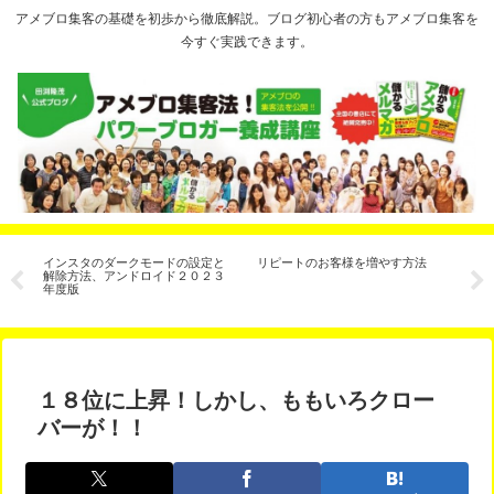
アメブロ集客の基礎を初歩から徹底解説。ブログ初心者の方もアメブロ集客を
今すぐ実践できます。
サ
インスタのダークモードの設定と
リピートのお客様を増やす方法
期
有
解除方法、アンドロイド２０２３
換
年度版
ン、C
ン
１８位に上昇！しかし、ももいろクロー
バーが！！