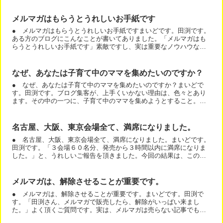
メルマガはもらうとうれしいお手紙です
● メルマガはもらうとうれしいお手紙ですまいどです。田渕です。
ある方のブログにこんなことが書いてありました。「メルマガはも
らうとうれしいお手紙です」素敵ですし、実は重要なノウハウなの
です。メルマガってＤＭではないんです。宣伝するけど宣伝じゃ...
なぜ、あなたは子育て中のママを集めたいのですか？
● なぜ、あなたは子育て中のママを集めたいのですか？まいどで
す。田渕です。ブログ集客が、上手くいかない理由は、色々とあり
ます。その中の一つに、子育て中のママを集めようとすること。が
あります。子育て中の女性は、お子様が小さければ小さいほ
ど、・...
名古屋、大阪、東京会場全て、満席になりました。
● 名古屋、大阪、東京会場全て、満席になりました。まいどです。
田渕です。「３会場６０名分、発売から３時間以内に満席になりま
した。」と、うれしいご報告を頂きました。今回の結果は、このセ
ミナーです。セミナー集客を即日満席にするポイントは、２つあ...
メルマガは、解除させることが重要です。
● メルマガは、解除させることが重要です。まいどです。田渕で
す。「田渕さん、メルマガで販売したら、解除がいっぱい来まし
た。」よく頂くご質問です。実は、メルマガは売らない記事でも、
配信したら、一定数解除されます。そして、メルマガの解除によっ