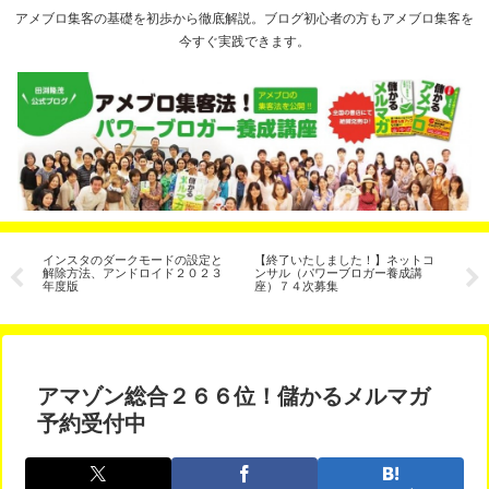
アメブロ集客の基礎を初歩から徹底解説。ブログ初心者の方もアメブロ集客を
今すぐ実践できます。
インスタのダークモードの設定と
【終了いたしました！】ネットコ
リ
解除方法、アンドロイド２０２３
ンサル（パワーブロガー養成講
年度版
座）７４次募集
アマゾン総合２６６位！儲かるメルマガ
予約受付中