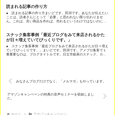
て...
読まれる記事の作り方
● 読まれる記事の作り方まいどです。田渕です。あなたが伝えたい
ことは、読者さんにとって「必要」と思われない限り伝わりませ
ん。これは、良い商品を作れば、売れるというわけではないのに、
似ていますね。伝えたいことが、相手にとって良いことでも、相
手...
スナック集客事例「最近ブログをみて来店されるかた
が日々増えていてびっくりです。」
● スナック集客事例「最近ブログをみて来店されるかたが日々増え
ていてびっくりです。」まいどです。田渕です。アメブロ集客で１
番重要なのは、ブログタイトルです。日立市銀座のスナック、カラ
オケ音響抜群。お一人様大歓迎！とタイトルを変えた結果、「最...
みなさんブログだけでなく、「メルマガ」もやっています。
アマゾンキャンペーンの特典の音声セミナーを収録しまし
た。
ホーム
アマゾンキャンペーン