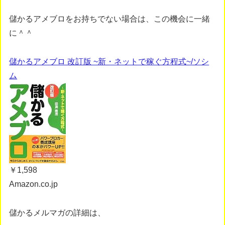
儲かるアメブロをお持ちでない場合は、この機会に一緒
に＾＾
儲かるアメブロ 改訂版 ~新・ネットで稼ぐ方程式~/ソシ
ム
￥1,598
Amazon.co.jp
儲かるメルマガの詳細は、