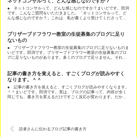
ネットコンサルって、どんな感じなのですか？
● ネットコンサルって、どんな感じなのですか？まいどです。田渕
です。こんなご質問をいただきました。「ネットコンサルって、ど
んな感じなのですか？」これは、私が書くより受けてくださってい
るメンバーさんのご意見をお見せするのが早いです。こちらをご...
プリザーブドフラワー教室の生徒募集のブログに足り
ないもの
● プリザーブドフラワー教室の生徒募集のブログに足りないものま
いどです。田渕です。プリザーブドフラワー教室の生徒募集のブロ
グに足りないものがあります。多くのブログで足りません。それ
は．．．先生の写真や生徒さんの写真です。例えば、こちらの記
事...
記事の書き方を覚えると、すごくブログが読みやすく
なります。＾＾
● 記事の書き方を覚えると、すごくブログが読みやすくなります。
＾＾まいどです。田渕です。実は、ブログの記事って、内容が全く
同じでも、書き方を変えるだけですごく反応が変わります。だか
ら、ネットコンサルでは、「売れる記事の書き方（２枚組）」も
セ...
読者さんに伝わるブログ記事の書き方