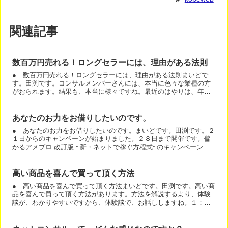
関連記事
数百万円売れる！ロングセラーには、理由がある法則
● 数百万円売れる！ロングセラーには、理由がある法則まいどで
す。田渕です。コンサルメンバーさんには、本当に色々な業種の方
がおられます。結果も、本当に様々ですね。最近のはやりは、年商
３０００万を目指すこと。もちろん、月３０万の売上をクリアー
す...
あなたのお力をお借りしたいのです。
● あなたのお力をお借りしたいのです。まいどです。田渕です。２
１日からのキャンペーンが始まりました。２８日まで開催です。儲
かるアメブロ 改訂版 ~新・ネットで稼ぐ方程式~のキャンペーンに
ご協力下さいませんか？今回のキャンペーンは、８月２１日...
高い商品を喜んで買って頂く方法
● 高い商品を喜んで買って頂く方法まいどです。田渕です。高い商
品を喜んで買って頂く方法があります。方法を解説するより、体験
談が、わかりやすいですから、体験談で、お話ししますね。１：強
い悩みがあること私は、ここ数週間、夜中に目がさめるのが悩み...