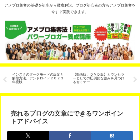
アメブロ集客の基礎を初歩から徹底解説。ブログ初心者の方もアメブロ集客を
今すぐ実践できます。
き
インスタのダークモードの設定と
【動画版、ＤＶＤ版】カウンセラ
【
解除方法、アンドロイド２０２３
ーとしての圧倒的な強みを見つけ
月
r（コ
年度版
るセミナー
た
売れるブログの文章にできるワンポイン
トアドバイス