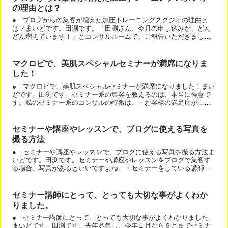
の理由とは？
● ブログからの集客が増えた加圧トレーニングスタジオの理由と
は？まいどです。田渕です。「田渕さん、今月の申し込みが、どん
どん増えています！」とコンサルルームで、ご報告いただきまし
た。＾＾脚痩せ専門の加圧トレーニングスタジオです。何をした
か？...
マクロビで、美肌スペシャルセミナーが満席になりま
した！
● マクロビで、美肌スペシャルセミナーが満席になりました！まい
どです。田渕です。セミナー系の集客を教えるのは、本当に得意で
す。私のセミナー系のコンサルの特徴は、・お客様の満足度が上が
る・価格が高くなる・集客が早くなるです。このセミナーも即日...
セミナーや講座やレッスンで、ブログに使える写真を
撮る方法
● セミナーや講座やレッスンで、ブログに使える写真を撮る方法ま
いどです。田渕です。セミナーや講座やレッスンをブログで集客す
る場合、写真があるといいですよね。・セミナーをしている講師の
風景・お客様の背中側から撮った満席の写真・講師のアップの写...
セミナー講師にとって、とっても大切な事がよくわか
りました。
● セミナー講師にとって、とっても大切な事がよくわかりました。
まいどです。田渕です。去年募集し、今年１月から６月までセミナ