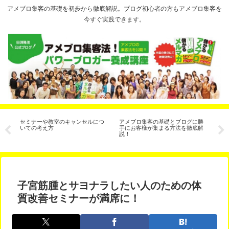
アメブロ集客の基礎を初歩から徹底解説。ブログ初心者の方もアメブロ集客を
今すぐ実践できます。
ヶ
セミナーや教室のキャンセルにつ
アメブロ集客の基礎とブログに勝
ブ
な
いての考え方
手にお客様が集まる方法を徹底解
イ
説！
子宮筋腫とサヨナラしたい人のための体
質改善セミナーが満席に！