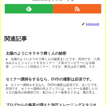
kobeweb
関連記事
太陽のようにキラキラ輝く人の秘密
● 太陽のようにキラキラ輝く人の秘密まいどです。田渕です。八馬
ゆみさんとジョイントするセミナー「人気カウンセラーになる秘
密 シークレット対談セミナー」ですが、東京は全て満席。５０人
の方がお申し込み。大阪会場があと少しです。今回のセミナー
は、...
セミナー講師をするなら、DVDの撮影は必須です。
● セミナー講師をするなら、DVDの撮影は必須です。まいどです。
田渕です。セミナー講師の売上アップには、セミナーを撮影したＤ
ＶＤの販売が効果的です。私のセミナー集客ＤＶＤは、累計売上１
０００万円を突破しています。たった、１つのセミナーで、こ...
ブログからの集客が増えた加圧トレーニングスタジオ