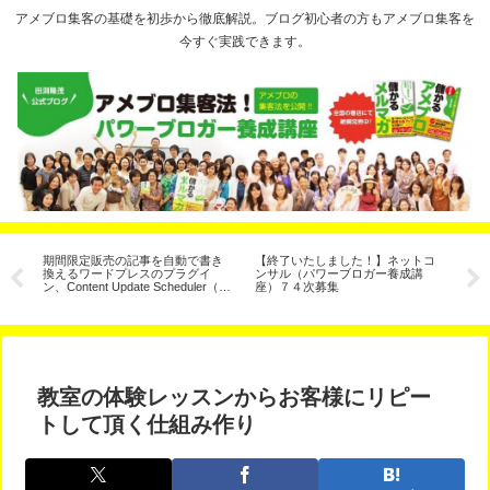
アメブロ集客の基礎を初歩から徹底解説。ブログ初心者の方もアメブロ集客を
今すぐ実践できます。
サ
期間限定販売の記事を自動で書き
【終了いたしました！】ネットコ
【
有
換えるワードプレスのプラグイ
ンサル（パワーブロガー養成講
ェ
ン、Content Update Scheduler（コ
座）７４次募集
た
ンテンツ予約更新）
教室の体験レッスンからお客様にリピー
トして頂く仕組み作り