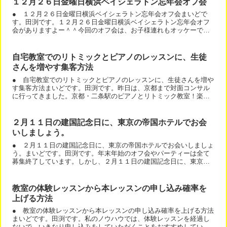
１２月２６日金曜日横浜ベイシェラトン忘年会オフ会
● １２月２６日金曜日横浜ベイシェラトン忘年会オフ会まいどで
す。田渕です。１２月２６日金曜日横浜ベイシェラトン忘年会オフ
会がありますよー＾＾今回のオフ会は、お子様連れもオッケーで
す。ブッフェですから、好きなモノが食べられて、お子様もママも
大...
自宅教室でのリトミックとピアノのレッスンに、生徒
さんを増やす集客方法
● 自宅教室でのリトミックとピアノのレッスンに、生徒さんを増や
す集客方法まいどです。田渕です。昨日は、京都まで対面コンサル
に行ってきました。京都・二条駅のピアノとリトミック教室！楽し
く音楽レッスンの森さんの教室です。今回は、自宅教室でのリト...
２月１１日の建国記念日に、東京の帝国ホテルでお会
いしましょう。
● ２月１１日の建国記念日に、東京の帝国ホテルでお会いしましょ
う。まいどです。田渕です。年末年始のオフ会やパーティーは全て
募集終了しています。しかし、２月１１日の建国記念日に、東京の
帝国ホテルでランチ会がありますよ。私も参加します。ご案内は...
教室の体験レッスンから本レッスンの申し込み確率を
上げる方法
● 教室の体験レッスンから本レッスンの申し込み確率を上げる方法
まいどです。田渕です。私のノウハウでは、体験レッスンを経過し
ないで、いきなり申し込みをしていただくことをおすすめしていま