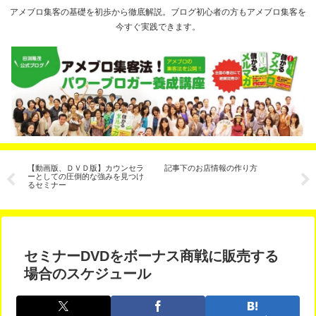
アメブロ集客の基礎を初歩から徹底解説。ブログ初心者の方もアメブロ集客を
今すぐ実践できます。
と
【動画版、ＤＶＤ版】カウンセラ
記事下のお店情報の作り方
【
３
ーとしての圧倒的な強みを見つけ
ェ
るセミナー
た
セミナーDVDをボーナス商戦に販売する
場合のスケジュール