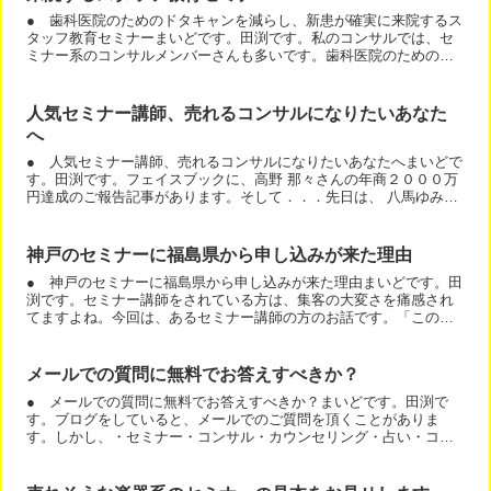
● 歯科医院のためのドタキャンを減らし、新患が確実に来院するス
タッフ教育セミナーまいどです。田渕です。私のコンサルでは、セ
ミナー系のコンサルメンバーさんも多いです。歯科医院のためのド
タキャンを減らし、新患が確実に来院するスタッフ教育セミナー...
人気セミナー講師、売れるコンサルになりたいあなた
へ
● 人気セミナー講師、売れるコンサルになりたいあなたへまいどで
す。田渕です。フェイスブックに、高野 那々さんの年商２０００万
円達成のご報告記事があります。そして．．．先日は、 八馬ゆみさ
んも年商５０００万を達成されました。何が言いたいかとい...
神戸のセミナーに福島県から申し込みが来た理由
● 神戸のセミナーに福島県から申し込みが来た理由まいどです。田
渕です。セミナー講師をされている方は、集客の大変さを痛感され
てますよね。今回は、あるセミナー講師の方のお話です。「このマ
ネー力アップ実践講座ですが、一番驚いたのが、神戸で開催なの...
メールでの質問に無料でお答えすべきか？
● メールでの質問に無料でお答えすべきか？まいどです。田渕で
す。ブログをしていると、メールでのご質問を頂くことがありま
す。しかし、・セミナー・コンサル・カウンセリング・占い・コー
チングなどをされている場合、ある意味、相談にお答えすることが
サ...