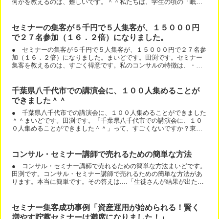
何かを教えるのは、難しいです。＾＾私たちは、学生の頃の「眠た
くなるような生物の授業」みたいな講義をしてはいけません。（...
セミナーの集客が５千円で５人集客が、１５０００円
で２７名参加（１６．２倍）になりました。
● セミナーの集客が５千円で５人集客が、１５０００円で２７名参
加（１６．２倍）になりました。まいどです。田渕です。セミナー
集客を教えるのは、すごく得意です。私のコンサルの特徴は、・セ
ミナー料金を高くできる ・セミナー集客が早くなる ・セミナ...
千葉県八千代市での講演会に、１００人集めることが
できました＾＾
● 千葉県八千代市での講演会に、１００人集めることができました
＾＾まいどです。田渕です。「千葉県八千代市での講演会に、１０
０人集めることができました＾＾」って、すごくないですか？東京
でも大阪でもないんです。千葉にお住まいの方は凄さがわかりま...
コンサル・セミナー講師で売れるための簡単な方法
● コンサル・セミナー講師で売れるための簡単な方法まいどです。
田渕です。コンサル・セミナー講師で売れるための簡単な方法があ
ります。本当に簡単です。その答えは....「生徒さんが結果が出たこ
とを書くことです。」例えば、これって学習塾や家庭教師...
セミナー集客成功事例「資産運用が始められる！賢く
増やす貯蓄セミナーは満席になりました！」