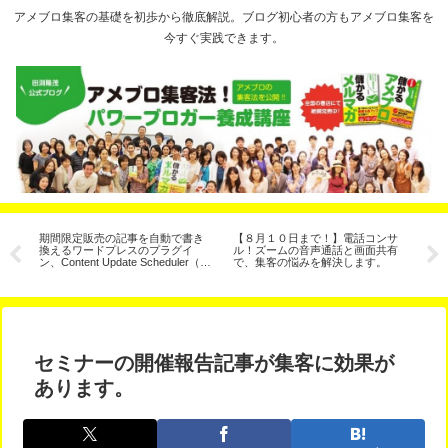
アメブロ集客の基礎を初歩から徹底解説。ブログ初心者の方もアメブロ集客を
今すぐ実践できます。
と
期間限定販売の記事を自動で書き
【８月１０日まで！】電話コンサ
人
３
換えるワードプレスのプラグイ
ル！ズームの音声通話と画面共有
さ
ン、Content Update Scheduler（コ
で、集客の悩みを解決します。
の
ンテンツ予約更新）
セミナーの開催報告記事が集客に効果が
あります。