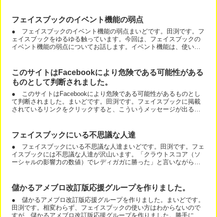
店に何人お客様が来ました。・フェイスブックから教室に申し込...
フェイスブックのイベント機能の弱点
● フェイスブックのイベント機能の弱点まいどです。田渕です。フ
ェイスブックをゆるゆる触っています。今回は、フェイスブックの
イベント機能の弱点についてお話します。イベント機能は、使い方
次第で迷惑メールと同じです。私は、興味がないイベントのご案...
このサイトはFacebookにより危険である可能性がある
ものとして判断されました。
● このサイトはFacebookにより危険である可能性があるものとし
て判断されました。まいどです。田渕です。フェイスブックに掲載
されているリンクをクリックすると、こういうメッセージが出るこ
とがあります。「このサイトはFacebookにより危...
フェイスブックにいる不思議な人達
● フェイスブックにいる不思議な人達まいどです。田渕です。フェ
イスブックには不思議な人達が沢山います。「クラウトスコア（ソ
ーシャルの影響力の数値）でレディガガに勝った」と言いながら、
毎日毎日毎日「おはようございます。今日もさわやかな1日です...
儲かるアメブロ改訂版応援グループを作りました。
● 儲かるアメブロ改訂版応援グループを作りました。まいどです。
田渕です。相変わらず、フェイスブックの使い方はわからないので
すが、儲かるアメブロ改訂版応援グループを作りました。勝手にグ