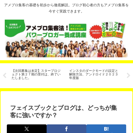
アメブロ集客の基礎を初歩から徹底解説。ブログ初心者の方もアメブロ集客を
今すぐ実践できます。
シ
【次回募集は未定】スタープロジ
インスタのダークモードの設定と
人
ェクト第２７期の受付は、終了い
解除方法、アンドロイド２０２３
さ
たしました。
年度版
の
フェイスブックとブログは、どっちが集
客に強いですか？