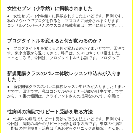
女性セブン（小学館）に掲載されました
● 女性セブン（小学館）に掲載されましたまいどです。田渕です。
私のノウハウでブログを作ると、マスコミに紹介されまくります。
コンサルメンバーさんのマスコミ掲載実績は、本当に多いです。そ
の理由は、簡単です。１テーマ１ブログで作りますので、専門家...
ブログタイトルを変えると何が変わるのか？
● ブログタイトルを変えると何が変わるのか？まいどです。田渕で
す。東京出張から返ってきて、昨日は、久々にゆっくり寝ました。
＾＾ところで、今回は、ブログタイトルのお話です。ブログってブ
ログタイトル次第で、集まる人が決まります。 ・集まって欲し...
新規開講クラスのバレエ体験レッスン申込みが入りま
した！
● 新規開講クラスのバレエ体験レッスン申込みが入りました！まい
どです。田渕です。私はコンサルやセミナー講師が仕事です。です
から、１番の報酬は、クライアントさんの成果なのです。今回は、
バレエ教室のブログ集客結果です。私は、コンサルメンバーさん...
性病科の病院でリピート受診を取る方法
● 性病科の病院でリピート受診を取る方法まいどです。田渕です。
今回は、病院の場合のリピート受診を取る方法です。東京の性病科
｜即日の性病検査・治療は「あおぞらクリニック新橋院」さんを事