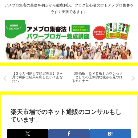
アメブロ集客の基礎を初歩から徹底解説。ブログ初心者の方もアメブロ集客を
今すぐ実践できます。
客
【２０万円割引で限定募集】３ヶ
【動画版、ＤＶＤ版】カウンセラ
ア
法
月で劇的に結果を出したい！あな
ーとしての圧倒的な強みを見つけ
は
たへ
るセミナー
楽天市場でのネット通販のコンサルもし
ています。