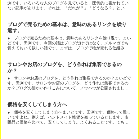
渕です。いろいろな人のブログを見ていると、圧倒的に書かれてい
ない記事があります。それは、「だれが？」「どうなる？」という
記事です。今回は、カウンセラーさんのブログで考えてみますね...
ブログで売るための基本は、意味のあるリンクを繰り
返す。
● ブログで売るための基本は、意味のあるリンクを繰り返す。まい
どです。田渕です。今回の話はブログだけではなく、メルマガでも
覚えておいて欲しい話です。まずは、ブログで物が売れる仕組みを
復習しましょう。ブログ⇒販売リンククリック⇒購入まず、ブロ...
サロンやお店のブログを、どう作れば集客できるの
か？
● サロンやお店のブログを、どう作れば集客できるのか？まいどで
す。田渕です。サロンやお店のブログを、どう作れば集客できるの
か？ブログの細かい作りこみについて、ノウハウが公開されまし
た。ライバル店から抜け出す！７つの実践型サロン集客術です！
価格を安くしてしまう方へ
● 価格を安くしてしまう方へまいどです。田渕です。価格って難し
いですよね。例えば、ハンドメイド雑貨を売っているとします。市
販品と価格を比べて、安くしてしまう。よくあることです。でも、
価格をどうやって決めているか？考えましょう。・価格＝コスト...