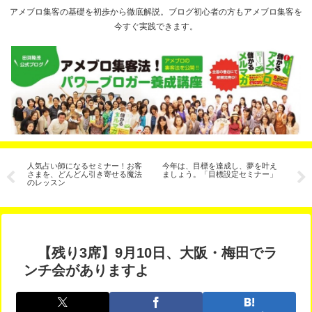
アメブロ集客の基礎を初歩から徹底解説。ブログ初心者の方もアメブロ集客を
今すぐ実践できます。
人気占い師になるセミナー！お客
今年は、目標を達成し、夢を叶え
【
さまを、どんどん引き寄せる魔法
ましょう。「目標設定セミナー」
月
のレッスン
た
【残り3席】9月10日、大阪・梅田でラ
ンチ会がありますよ