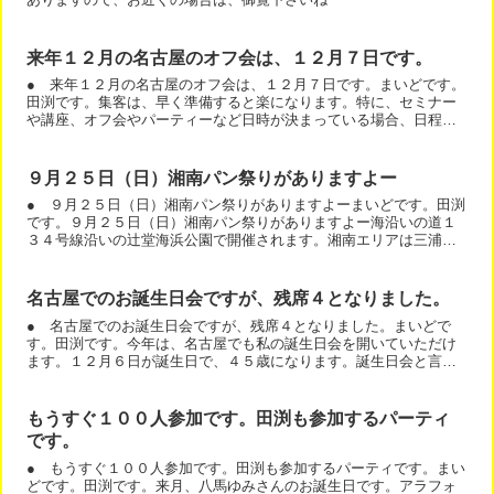
来年１２月の名古屋のオフ会は、１２月７日です。
● 来年１２月の名古屋のオフ会は、１２月７日です。まいどです。
田渕です。集客は、早く準備すると楽になります。特に、セミナー
や講座、オフ会やパーティーなど日時が決まっている場合、日程を
押さえていただくことが重要です。来年も、１２月は、全国でオ...
９月２５日（日）湘南パン祭りがありますよー
● ９月２５日（日）湘南パン祭りがありますよーまいどです。田渕
です。９月２５日（日）湘南パン祭りがありますよー海沿いの道１
３４号線沿いの辻堂海浜公園で開催されます。湘南エリアは三浦か
ら小田原まで１９店舗のこだわりのパン屋さんが大集合しますよ...
名古屋でのお誕生日会ですが、残席４となりました。
● 名古屋でのお誕生日会ですが、残席４となりました。まいどで
す。田渕です。今年は、名古屋でも私の誕生日会を開いていただけ
ます。１２月６日が誕生日で、４５歳になります。誕生日会と言い
つつ、普通のオフ会ですから、御気軽にご参加くださいね。名古
屋...
もうすぐ１００人参加です。田渕も参加するパーティ
です。
● もうすぐ１００人参加です。田渕も参加するパーティです。まい
どです。田渕です。来月、八馬ゆみさんのお誕生日です。アラフォ