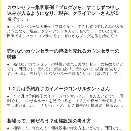
カウンセラー集客事例「ブログから、すこしずつ申し
込みが入るようになり、現在、クライアントさんが５
名です。」
● カウンセラー集客事例「ブログから、すこしずつ申し込みが入る
ようになり、現在、クライアントさんが５名です。」まいどです。
田渕です。ネットコンサルでは、ゼロからブログを作り始めている
方も多いです。ブログタイトルから、一緒に考えていきます。田...
売れないカウンセラーの特徴と売れるカウンセラーの
特徴
● 売れないカウンセラーの特徴と売れるカウンセラーの特徴まいど
です。田渕です。売れるには理由あり、売れないにも理由がありま
す。今回は、売れないカウンセラーの特徴という、お話です。で
は、まず、売れるカウンセラーの特徴とは、何か？です。いくつ
か...
１２月は予約終了のイメージコンサルタントさん
● １２月は予約終了のイメージコンサルタントさんまいどです。田
渕です。コンサルルームを見ていると「１２月の枠が、全て埋まっ
てしまいました。」という、うれしいご報告が！横須賀・横浜?元
CA直伝！自信がもてる大人のファッション講座の金子由香梨さ...
相場って、何だろう？価格設定の考え方
● 相場って、何だろう？価格設定の考え方まいどです。田渕です。