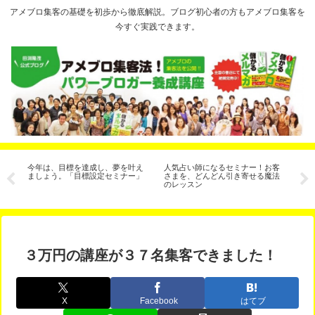
アメブロ集客の基礎を初歩から徹底解説。ブログ初心者の方もアメブロ集客を
今すぐ実践できます。
と
今年は、目標を達成し、夢を叶え
人気占い師になるセミナー！お客
ア
３
ましょう。「目標設定セミナー」
さまを、どんどん引き寄せる魔法
手
のレッスン
説
３万円の講座が３７名集客できました！
X
Facebook
はてブ