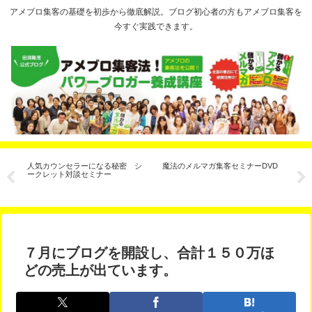
アメブロ集客の基礎を初歩から徹底解説。ブログ初心者の方もアメブロ集客を
今すぐ実践できます。
ジ
人気カウンセラーになる秘密 シ
魔法のメルマガ集客セミナーDVD
【
い
ークレット対談セミナー
月
た
７月にブログを開設し、合計１５０万ほ
どの売上が出ています。