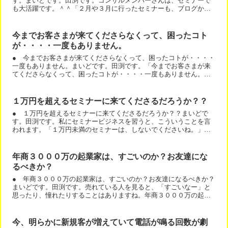
す。まいどです。田渕です。コンサルメンバーさんは、セミナーで
も大活躍です。＾＾「２月や３月に行ったセミナーも、ブログから
の集客で満席御礼です。」と、実績をご報告いただきました。や...
今までお客さまが来てくださらなくって、困ったコト
が・・・・一度もありません。
● 今までお客さまが来てくださらなくって、困ったコトが・・・・
一度もありません。まいどです。田渕です。「今までお客さまが来
てくださらなくって、困ったコトが・・・・一度もありません。」
これって、すごい幸せなことなんですね。では、なぜ、そういう...
１万円を超えるセミナーに来てくださるだろうか？？
● １万円を超えるセミナーに来てくださるだろうか？？まいどで
す。田渕です。私にセミナービジネスを習うと、こういうことを言
われます。「１万円未満のセミナーは、しないでくださいね。」あ
なたは、どう思いますか？「１万円を超えるセミナーに来てくだ
さ...
年商３０００万の起業家は、すごいのか？お友達にな
るべきか？
● 年商３０００万の起業家は、すごいのか？お友達になるべきか？
まいどです。田渕です。売れている人を見ると、「すごいなー」と
思ったり、憧れたりすることはありますね。年商３０００万の起業
家は、すごいのか？お友達になるべきか？これから、起業を頑張...
今、明らかに新規客が増えていて電話が鳴る回数が劇